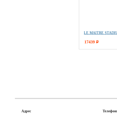
LE MAITRE STADI
17439
i
Адрес
Телефо