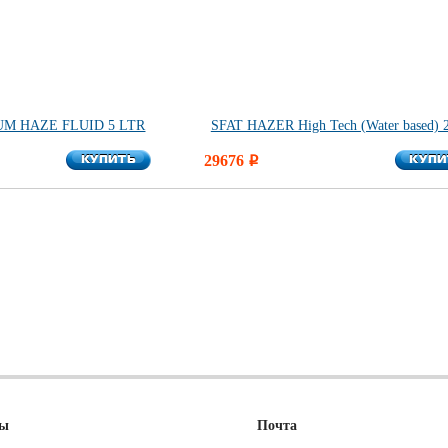
UM HAZE FLUID 5 LTR
SFAT HAZER High Tech (Water based) 
КУПИТЬ
КУПИ
КУПИТЬ
29676
КУПИ
i
ны
Почта