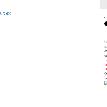
С
н
о
о
В
у
П
О
п