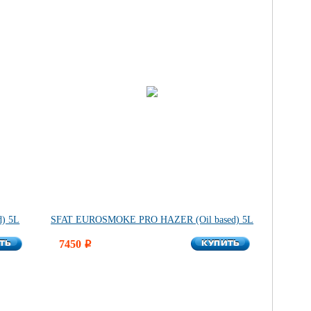
) 5L
SFAT EUROSMOKE PRO HAZER (Oil based) 5L
ТЬ
КУПИТЬ
ТЬ
7450
КУПИТЬ
i