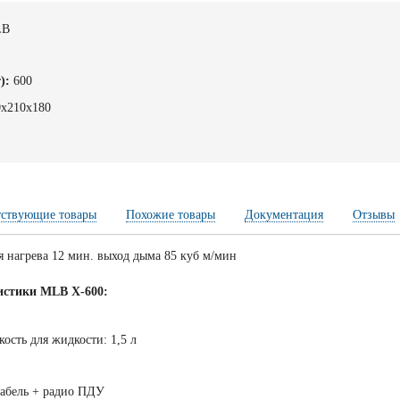
LB
):
600
0х210х180
тствующие товары
Похожие товары
Документация
Отзывы
я нагрева 12 мин. выход дыма 85 куб м/мин
истики MLB X-600:
кость для жидкости: 1,5 л
кабель + радио ПДУ