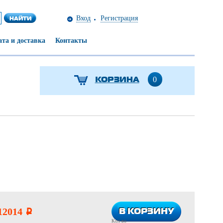
Вход
Регистрация
та и доставка
Контакты
КОРЗИНА
0
В КОРЗИНУ
В КОРЗИНУ
12014
i
Кол-во