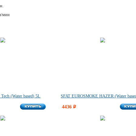
н.
м/мин
ech (Water based) 5L
SFAT EUROSMOKE HAZER (Water based
КУПИТЬ
КУПИ
КУПИТЬ
4436
КУПИ
i