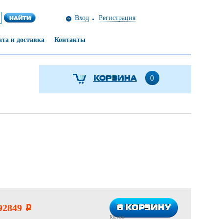
Вход
Регистрация
та и доставка
Контакты
КОРЗИНА
0
В КОРЗИНУ
В КОРЗИНУ
92849
i
Кол-во