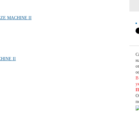
С
н
о
о
В
у
П
О
п