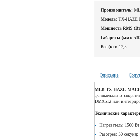
Производитель:
M
Модель:
TX-HAZE 
Мощность RMS (Вт
Габариты (мм):
53
Вес (кг):
17,5
Описание
Сопу
MLB TX-HAZE MACH
феноменально сократи
DMX512 или интегриров
Технические характер
Нагреватель: 1500 Вт
Разогрев: 30 секунд;