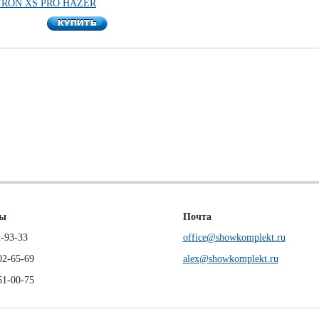
TRON XS PRO HAZER
КУПИТЬ
КУПИТЬ
ны
Почта
-93-33
office@showkomplekt.ru
02-65-69
alex@showkomplekt.ru
51-00-75