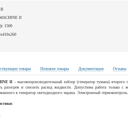
LB
MACHINE II
):
1500
0х410х260
тствующие товары
Похожие товары
Документация
Отзывы
INE II
– высокопроизводительный хейзер (генератор тумана) второго 
ть разогрев и снизить расход жидкости. Допустима работа только с
анного в генератор светодиодного экрана. Электронный термоконтроль
истики:
;