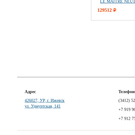
LE MAITRE NEU
129512
i
Адрес
Телефо
426027, УР, г. Ижевск
(3412)
52
ул. Удмуртская, 141
+7 919 9
+7 912 7