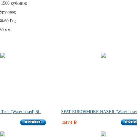
 1500 куб/мин;
/ручное;
50/60 Гц;
60 мм;
ech (Water based) 5L
SFAT EUROSMOKE HAZER (Water based
КУПИТЬ
КУПИ
КУПИТЬ
4473
КУПИ
i