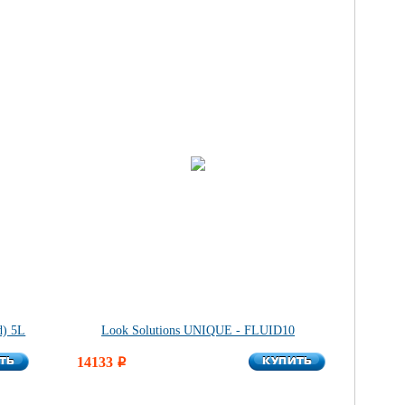
) 5L
Look Solutions UNIQUE - FLUID10
ТЬ
КУПИТЬ
ТЬ
14133
КУПИТЬ
i