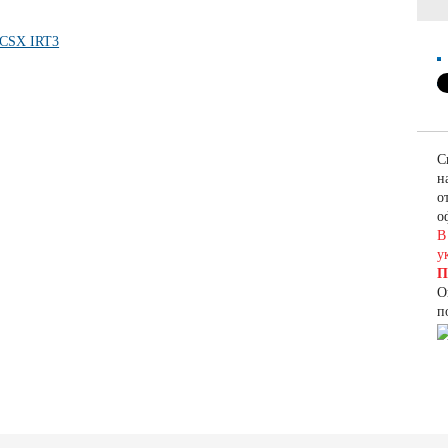
С
н
о
о
В
у
П
О
п