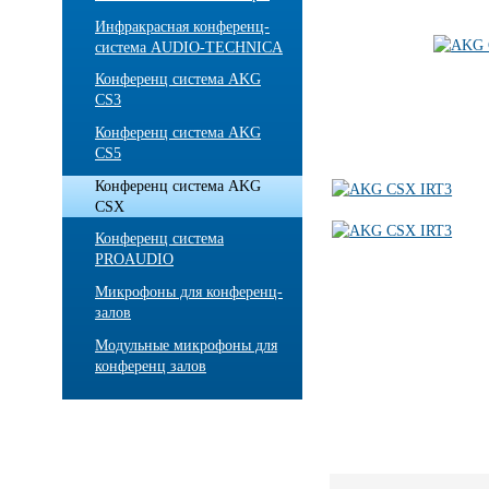
Инфракрасная конференц-
система AUDIO-TECHNICA
Конференц система AKG
CS3
Конференц система AKG
CS5
Конференц система AKG
CSX
Конференц система
PROAUDIO
Микрофоны для конференц-
залов
Модульные микрофоны для
конференц залов