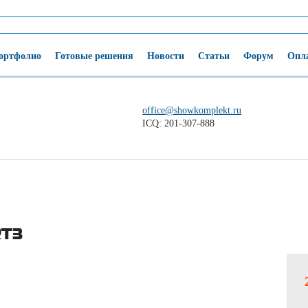
ортфолио
Готовые решения
Новости
Статьи
Форум
Опла
office@showkomplekt.ru
ICQ: 201-307-888
RT3