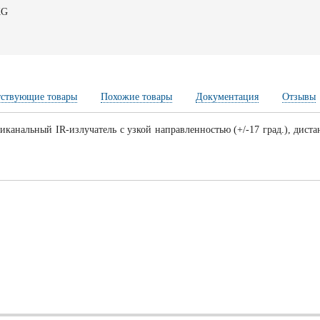
KG
тствующие товары
Похожие товары
Документация
Отзывы
тиканальный IR-излучатель с узкой направленностью (+/-17 град.), дис