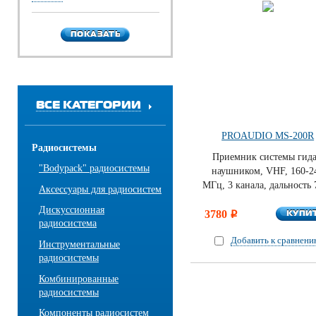
ПОКАЗАТЬ
ПОКАЗАТЬ
ВСЕ КАТЕГОРИИ
PROAUDIO MS-200R
Радиосистемы
Приемник системы гида
"Bodypack" радиосистемы
наушником, VHF, 160-2
МГц, 3 канала, дальность 
Аксессуары для радиосистем
Дискуссионная
КУПИ
3780
КУПИ
i
радиосистема
Добавить к сравнен
Инструментальные
радиосистемы
Комбинированные
радиосистемы
Компоненты радиосистем