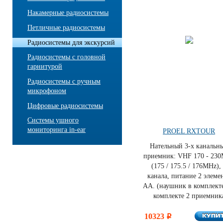
Накамерные радиосистемы
Петличные радиосистемы
Радиосистемы для экскурсий
Радиосистемы с головной
гарнитурой
Радиосистемы с ручным
микрофоном
Цифровые радиосистемы
Системы ушного
мониторинга in-ear
PROEL RXTOUR
Нательный 3-х канальн
приемник: VHF 170 - 23
(175 / 175.5 / 176MHz),
канала, питание 2 элеме
АА. (наушник в комплекте
комплекте 2 приемник
КУПИ
10323
КУПИ
i