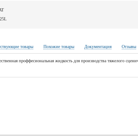
AT
25L
тствующие товары
Похожие товары
Документация
Отзывы
ественная проффесиональная жидкость для производства тяжелого сценич