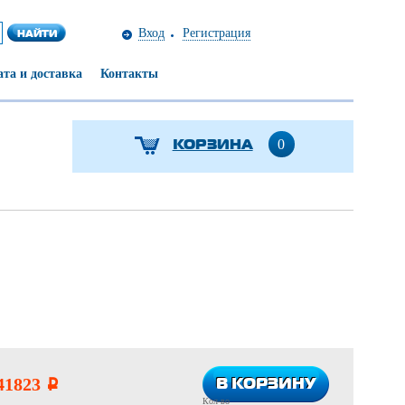
Вход
Регистрация
та и доставка
Контакты
КОРЗИНА
0
В КОРЗИНУ
В КОРЗИНУ
41823
i
Кол-во