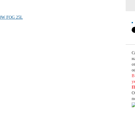
С
н
о
о
В
у
П
О
п