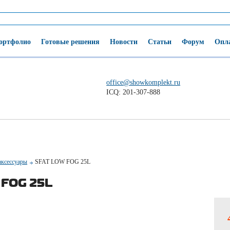
ортфолио
Готовые решения
Новости
Статьи
Форум
Опла
office@showkomplekt.ru
ICQ: 201-307-888
аксессуары
SFAT LOW FOG 25L
 FOG 25L