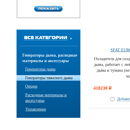
ПОКАЗАТЬ
ПОКАЗАТЬ
ВСЕ КАТЕГОРИИ
SFAT EUR
Генераторы дыма, расходные
Охладитель для соз
материалы и аксессуары
дыма, работает с л
Генераторы дыма
дыма и тумана (не
м
Генераторы тяжелого дыма
Опции
418230
i
Расходные материалы и
Добави
аксессуары
Управление