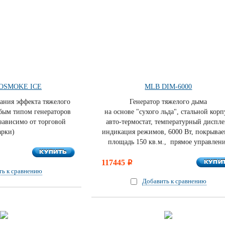
OSMOKE ICE
MLB DIM-6000
дания эффекта тяжелого
Генератор тяжелого дыма
юбым типом генераторов
на основе "сухого льда", стальной корп
зависимо от торговой
авто-термостат, температурный диспле
арки)
индикация режимов, 6000 Вт, покрывае
площадь 150 кв.м., прямое управлен
КУПИТЬ
КУПИТЬ
КУПИ
117445
КУПИ
i
ть к сравнению
Добавить к сравнению