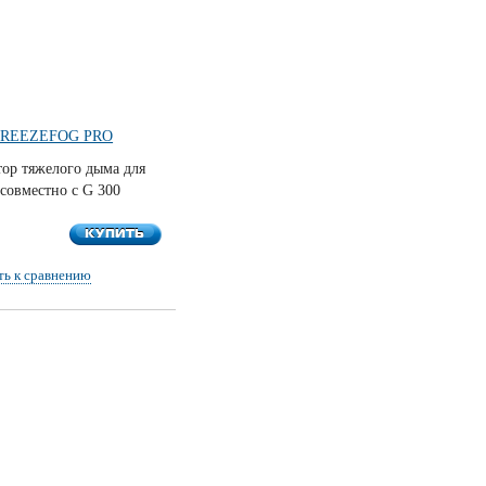
FREEZEFOG PRO
тор тяжелого дыма для
совместно с G 300
КУПИТЬ
КУПИТЬ
ть к сравнению