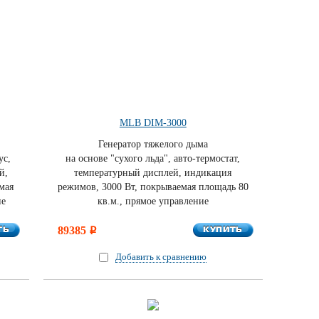
MLB DIM-3000
Генератор тяжелого дыма
ус,
на основе "сухого льда", авто-термостат,
й,
температурный дисплей, индикация
мая
режимов, 3000 Вт, покрываемая площадь 80
ие
кв.м., прямое управление
ТЬ
КУПИТЬ
ТЬ
89385
КУПИТЬ
i
Добавить к сравнению