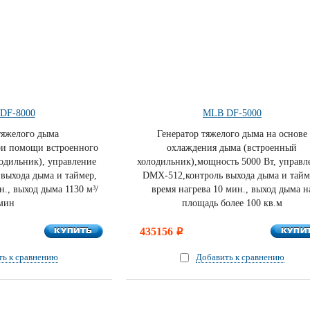
DF-8000
MLB DF-5000
тяжелого дыма
Генератор тяжелого дыма на основе
ри помощи встроенного
охлаждения дыма (встроенный
одильник), управление
холодильник),мощность 5000 Вт, управл
выхода дыма и таймер,
DMX-512,контроль выхода дыма и тайм
н., выход дыма 1130 м³/
время нагрева 10 мин., выход дыма н
мин
площадь более 100 кв.м
КУПИТЬ
КУПИ
КУПИТЬ
435156
КУПИ
i
ть к сравнению
Добавить к сравнению