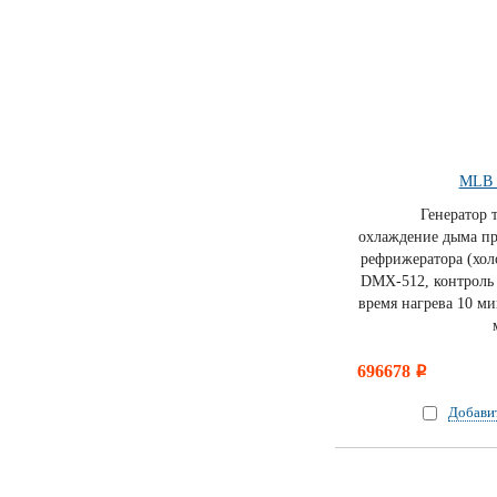
MLB 
Генератор 
охлаждение дыма п
рефрижератора (хол
DMX-512, контроль 
время нагрева 10 ми
696678
i
Добави