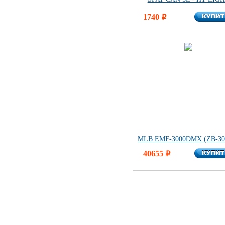
КУПИ
1740
КУПИ
i
MLB EMF-3000DMX (ZB-30
КУПИ
40655
КУПИ
i