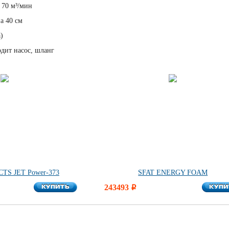
 70 м³/мин
а 40 см
са)
одит насос, шланг
TS JET Power-373
SFAT ENERGY FOAM
КУПИТЬ
КУПИ
КУПИТЬ
243493
КУПИ
i