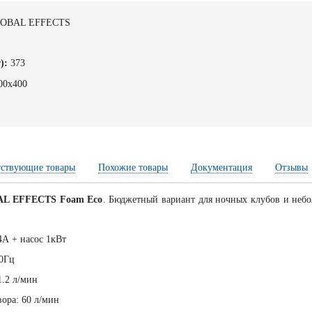
OBAL EFFECTS
):
373
00х400
тствующие товары
Похожие товары
Документация
Отзывы
L EFFECTS Foam Eco
. Бюджетный вариант для ночных клубов и неб
.
4А + насос 1кВт
50Гц
1.2 л/мин
вора: 60 л/мин