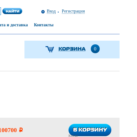
Вход
Регистрация
та и доставка
Контакты
КОРЗИНА
0
В КОРЗИНУ
В КОРЗИНУ
100700
i
Кол-во