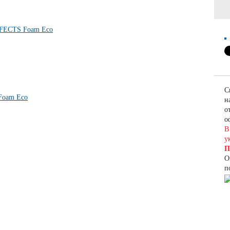
С
н
о
о
В
у
П
О
п