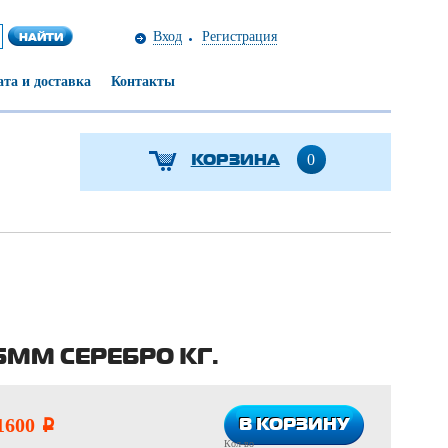
Вход
Регистрация
та и доставка
Контакты
КОРЗИНА
0
ММ СЕРЕБРО КГ.
В КОРЗИНУ
В КОРЗИНУ
1600
i
Кол-во