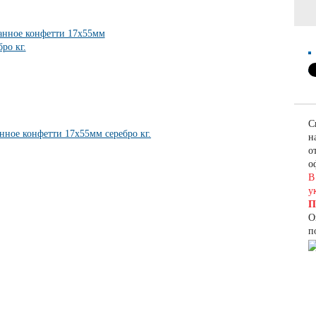
С
н
о
о
В
у
П
О
п