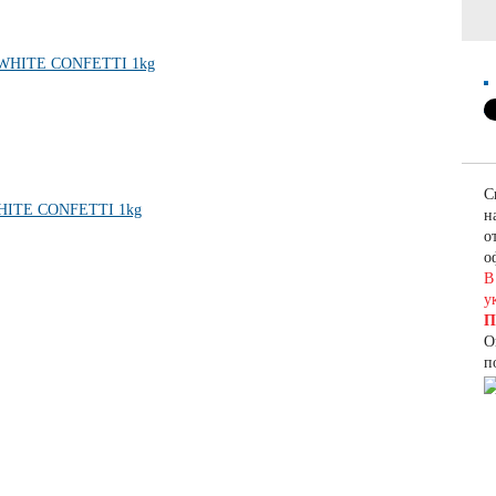
С
н
о
о
В
у
П
О
п