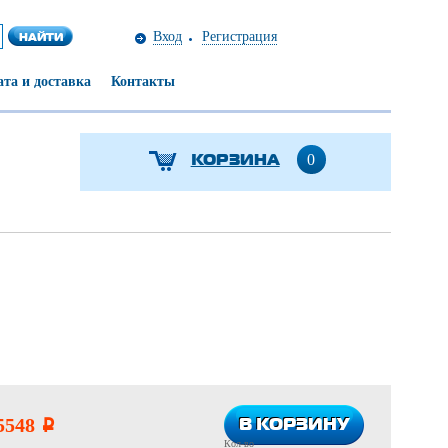
Вход
Регистрация
та и доставка
Контакты
КОРЗИНА
0
В КОРЗИНУ
В КОРЗИНУ
5548
i
Кол-во