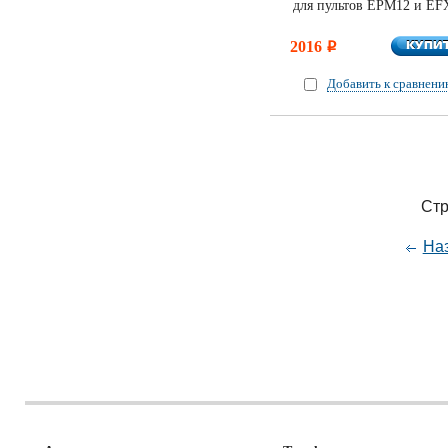
для пультов EPM12 и EF
КУПИ
2016
КУПИ
i
Добавить к сравнен
Стр
На