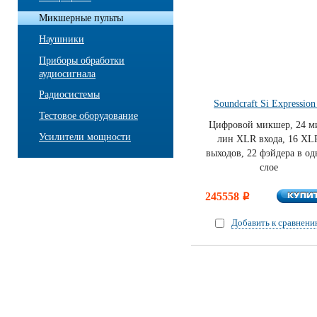
Микшерные пульты
Наушники
Приборы обработки
аудиосигнала
Радиосистемы
Soundcraft Si Expression
Тестовое оборудование
Цифровой микшер, 24 м
Усилители мощности
лин XLR входа, 16 XL
выходов, 22 фэйдера в о
слое
КУПИ
245558
КУПИ
i
Добавить к сравнен