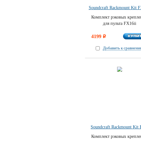
Soundcraft Rackmount Kit F
Комплект рэковых крепл
для пульта FX16ii
КУПИ
4199
КУПИ
i
Добавить к сравнен
Soundcraft Rackmount Kit 
Комплект рэковых крепл