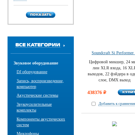
ПОКАЗАТЬ
ПОКАЗАТЬ
ВСЕ КАТЕГОРИИ
Soundcraft Si Performer
Цифровой микшер, 24 м
Звуковое оборудование
лин XLR входа, 16 XL
DJ оборудование
выходов, 22 фэйдера в о
слое, DMX выход
Запись, воспроизведение,
компьютер
КУПИ
438376
КУПИ
i
Акустические системы
Добавить к сравнен
Звукоусилительные
комплекты
Компоненты акустических
систем
Микрофоны