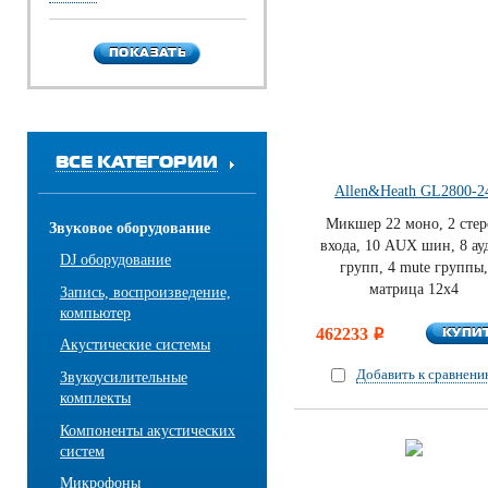
ПОКАЗАТЬ
ПОКАЗАТЬ
ВСЕ КАТЕГОРИИ
Allen&Heath GL2800-2
Микшер 22 моно, 2 стер
Звуковое оборудование
входа, 10 AUX шин, 8 ау
DJ оборудование
групп, 4 mute группы,
матрица 12х4
Запись, воспроизведение,
компьютер
КУПИ
462233
КУПИ
i
Акустические системы
Добавить к сравнен
Звукоусилительные
комплекты
Компоненты акустических
систем
Микрофоны