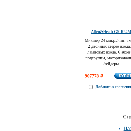
Allen&Heath GS-R24
Микшер 24 микр./лин. вх
2 двойных стерео входа,
ламповых входа, 6 auxes
подгруппы, моторизован
фейдеры
КУПИ
907778
КУПИ
i
Добавить к сравнен
Стр
На