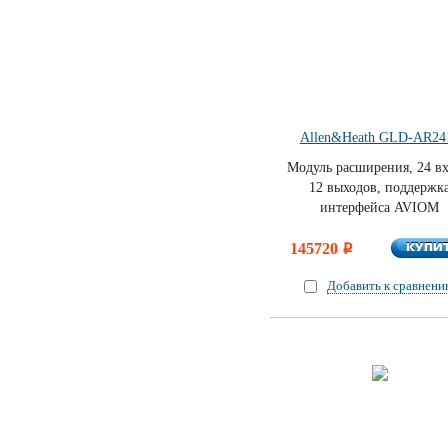
Allen&Heath GLD-AR24
Модуль расширения, 24 вх
12 выходов, поддержк
интерфейса AVIOM
КУПИ
145720
КУПИ
i
Добавить к сравнен