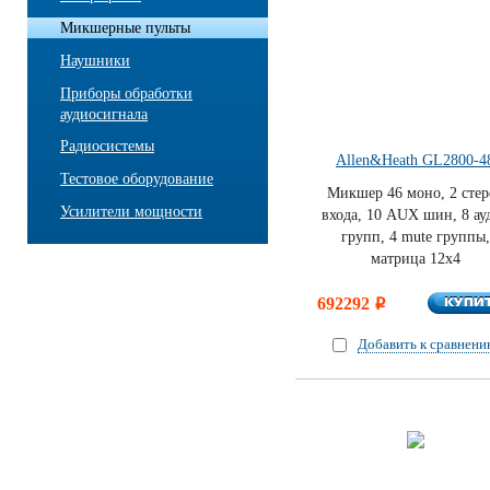
Микшерные пульты
Наушники
Приборы обработки
аудиосигнала
Радиосистемы
Allen&Heath GL2800-4
Тестовое оборудование
Микшер 46 моно, 2 стер
Усилители мощности
входа, 10 AUX шин, 8 ау
групп, 4 mute группы,
матрица 12х4
КУПИ
692292
КУПИ
i
Добавить к сравнен