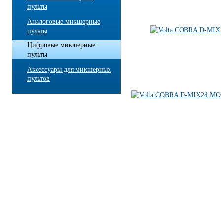
пульты
Аналоговые микшерные
пульты
Цифровые микшерные
пульты
Аксессуары для микшерных
пультов