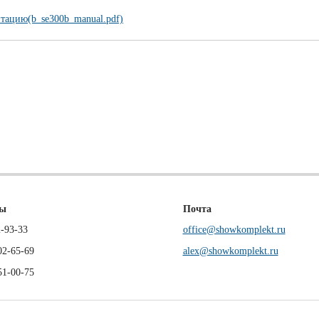
тацию(b_se300b_manual.pdf)
ны
Почта
-93-33
office@showkomplekt.ru
02-65-69
alex@showkomplekt.ru
51-00-75