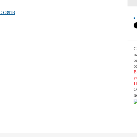
С
н
о
о
В
у
П
О
п