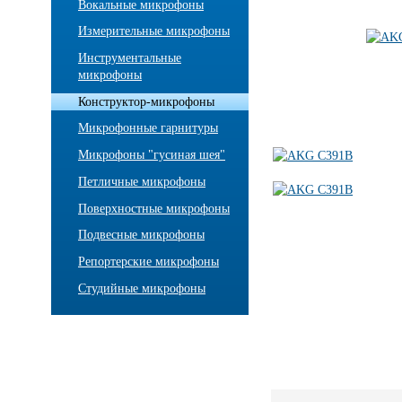
Вокальные микрофоны
Измерительные микрофоны
Инструментальные
микрофоны
Конструктор-микрофоны
Микрофонные гарнитуры
Микрофоны "гусиная шея"
Петличные микрофоны
Поверхностные микрофоны
Подвесные микрофоны
Репортерские микрофоны
Студийные микрофоны