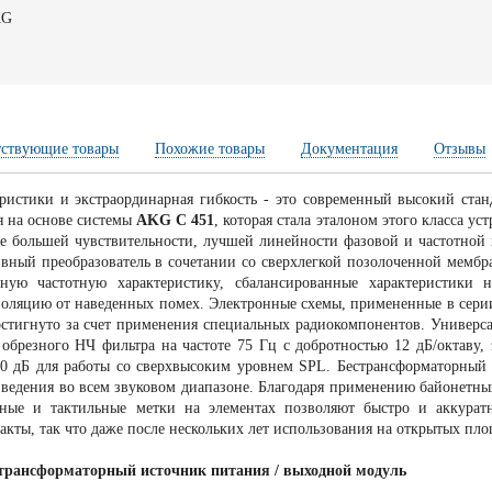
KG
тствующие товары
Похожие товары
Документация
Отзывы
ристики и экстраординарная гибкость - это современный высокий ста
я на основе системы
AKG С 451
, которая стала эталоном этого класса ус
ще большей чувствительности, лучшей линейности фазовой и частотной
ивный преобразователь в сочетании со сверхлегкой позолоченной мемб
ную частотную характеристику, сбалансированные характеристики
золяцию от наведенных помех. Электронные схемы, примененные в сер
остигнуто за счет применения специальных радиокомпонентов. Универ
 обрезного НЧ фильтра на частоте 75 Гц с добротностью 12 дБ/октаву
 10 дБ для работы со сверхвысоким уровнем SPL. Бестрансформаторны
зведения во всем звуковом диапазоне. Благодаря применению байонетны
ьные и тактильные метки на элементах позволяют быстро и аккуратн
ты, так что даже после нескольких лет использования на открытых площа
естрансформаторный источник питания / выходной модуль