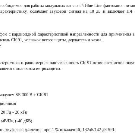
необходимое для работы модульных капсюлей Blue Line фантомное питан
арактеристику, ослабляет звуковой сигнал на 10 дБ и включает НЧ ф
фон с кардиоидной характеристикой направленности для применения в
сюль СК 91, колпачок ветрозащиты, держатель и чехол.
e
ктеристика и равномерная направленность СК 91 позволяют использовать
ляется с колпачком ветрозащиты.
модулем SE 300 B + CK 91
диоидная
 20 Гц - 20 кГц
 мВ/Па, (-40 дБВ)
ь звукового давления: при 1 % искажений, 132дБ/142 дБ SPL