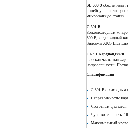
SE 300 3
обеспечивает 
линейную частотную х
микрофонную стойку.
С 391 В
Конденсаторный микро
300 В, кардиоидный кап
Капсюли AKG Blue Lin
СК 91 Кардиоидный
Плоская частотная хара
направленности. Постав
Спецификация:
C 391 B c выходным 
Направленность: кар
Частотный диапазон:
Чувствительность: 10
Максимальный уровен