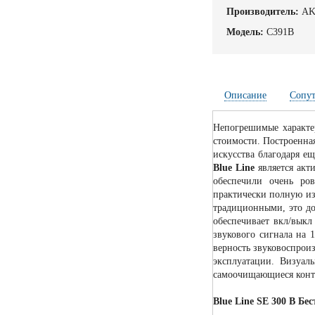
Производитель:
A
Модель:
C391B
Описание
Сопу
Непогрешимые характе
стоимости. Построенна
искусства благодаря е
Blue Line
является акт
обеспечили очень ров
практически полную и
традиционными, это д
обеспечивает вкл/выкл
звукового сигнала на
верность звуковоспрои
эксплуатации. Визуал
самоочищающиеся контак
Blue Line SE 300 В Б