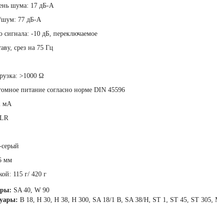
ень шума: 17 дБ-А
/шум: 77 дБ-А
 сигнала: -10 дБ, переключаемое
аву, срез на 75 Гц
рузка: >1000 Ω
томное питание согласно норме DIN 45596
2 мА
XLR
-серый
6 мм
ой: 115 г/ 420 г
ары:
SA 40, W 90
суары:
B 18, H 30, H 38, H 300, SA 18/1 B, SA 38/H, ST 1, ST 45, ST 305,