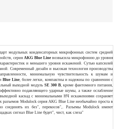
ндарт модульных конденсаторных микрофонных систем средней
тройств, серия
AKG Blue Line
возвысила микрофонию до уровня
 характеристик и меньшего уровня искажений. Сутью капсюлей
раной. Современный дизайн и высокая технология производства
 направленности, минимальную чувствительность к шумам и
ии
Blue Line
, более легки, компактны и надежны по сравнению с
сальный выходной модуль
SE 300 В
, кроме фантомного питания,
, эффективно подавляющего ударные шумы, а также ослабление
й выходной каскад с минимальными НЧ искажениями сохраняет
х разъемов Modulock серия AKG Blue Line необычайно проста в
о соединять их без", перекосов",. Разъемы Modulock имеют
дках сигнал Blue Line будет", чист, как слеза"