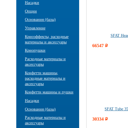
Насадки
Опции
Основания (базы)
Управление
SFAT Head
Криоэффекты, расходные
материалы и аксессуары
66547
i
Криопушки
Расходные материалы и
аксессуары
Конфетти машины,
расходные материалы и
аксессуары
Конфетти машины и пушки
Насадки
SFAT Tube 35
Основания (базы)
Расходные материалы и
30334
i
аксессуары