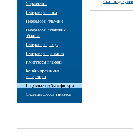
Скачать докумен
Управление
Генераторы ветра
Генераторы пламени
Генераторы летающих
облаков
Генераторы дождя
Генераторы ароматов
Имитаторы пламени
Комбинированные
генераторы
Надувные трубы и фигуры
Системы сброса занавеса