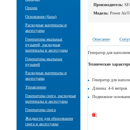
Производитель:
SF
Опции
Модель:
Power AirT
Основания (базы)
Расходные материалы и
аксессуары
Генераторы мыльных
Описание
Сопу
пузырей, расходные
материалы и аксессуары
Генератор для наполнен
Генераторы мыльных
Технические характер
пузырей
Расходные материалы и
аксессуары
Генератор для напол
Управление
Длинна: 4-6 метров
Генераторы снега, расходные
Подвижное основани
материалы и аксессуары
Генераторы снега
Жидкости для образования
снега и аксессуары