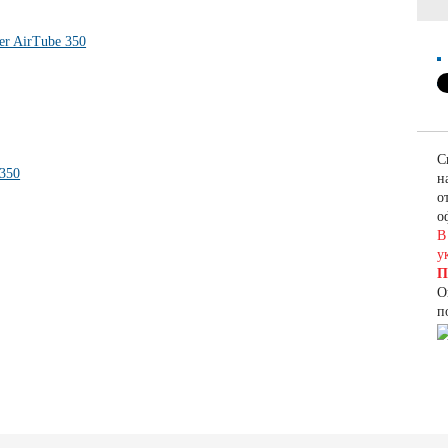
С
н
о
о
В
у
П
О
п