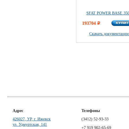
SFAT POWER BASE 35
КУПИ
193704
КУПИ
i
Скачать документацию
Адрес
Телефоны
426027, УР, г. Ижевск
(3412)
52-93-33
ул. Удмуртская, 141
+7 919 902-65-69