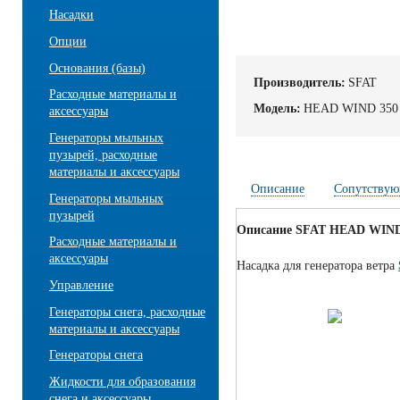
Насадки
Опции
Основания (базы)
Производитель:
SFAT
Расходные материалы и
Модель:
HEAD WIND 350
аксессуары
Генераторы мыльных
пузырей, расходные
материалы и аксессуары
Описание
Сопутствую
Генераторы мыльных
пузырей
Описание SFAT HEAD WIND
Расходные материалы и
аксессуары
Насадка для генератора ветра
Управление
Генераторы снега, расходные
материалы и аксессуары
Генераторы снега
Жидкости для образования
снега и аксессуары