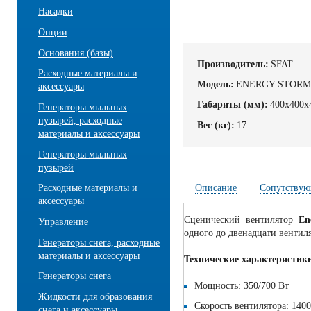
Насадки
Опции
Основания (базы)
Производитель:
SFAT
Расходные материалы и
Модель:
ENERGY STOR
аксессуары
Габариты (мм):
400х400х
Генераторы мыльных
пузырей, расходные
Вес (кг):
17
материалы и аксессуары
Генераторы мыльных
пузырей
Описание
Сопутствую
Расходные материалы и
аксессуары
Сценический вентилятор
En
Управление
одного до двенадцати вентил
Генераторы снега, расходные
материалы и аксессуары
Технические характерист
Генераторы снега
Мощность: 350/700 Вт
Жидкости для образования
Cкорость вентилятора: 1400
снега и аксессуары