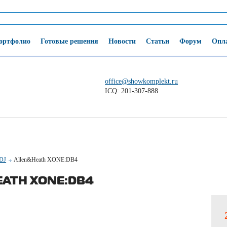
ортфолио
Готовые решения
Новости
Статьи
Форум
Опла
office@showkomplekt.ru
ICQ: 201-307-888
 DJ
Allen&Heath XONE:DB4
ATH XONE:DB4