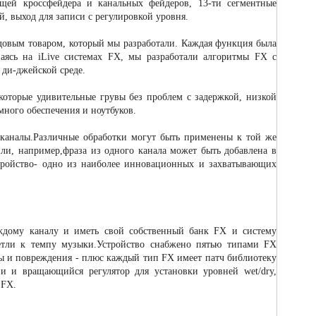
ей кроссфейдера и канальных фейдеров, 13-ти сегментные
, выход для записи с регулировкой уровня.
довым товаром, который мы разработали. Каждая функция была
ваясь на iLive системах FX, мы разработали алгоритмы FX с
ди-джейской среде.
екоторые удивительные грувы без проблем с задержкой, низкой
ного обеспечения и ноутбуков.
 каналы.Различные обработки могут быть применены к той же
ли, например,фраза из одного канала может быть добавлена в
стройство- одно из наиболее инновационных и захватывающих
ждому каналу и иметь свой собственный банк FX и систему
етли к темпу музыки.Устройство снабжено пятью типами FX
оры и повреждения - плюс каждый тип FX имеет патч библиотеку
и и вращающийся регулятор для установки уровней wet/dry,
 FX.