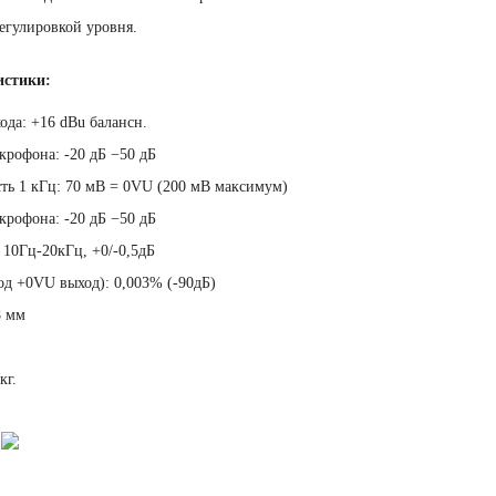
регулировкой уровня.
истики:
ода: +16 dBu балансн.
крофона: -20 дБ −50 дБ
ть 1 кГц: 70 мВ = 0VU (200 мВ максимум)
крофона: -20 дБ −50 дБ
 10Гц-20кГц, +0/-0,5дБ
од +0VU выход): 0,003% (-90дБ)
8 мм
кг.