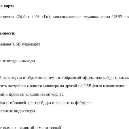
я карта
 качества (24-бит / 96 кГц), многоканальная звуковая карта USB2 п
енности:
альная USB аудиокарта
вые входы и выходы
на котором отображаются темп и выбранный эффект для каждого канал
ить настройки с одного микшера на другой на USB флеш накопителях
кий и прочный алюминиевый корпус
йки огибающей кроссфейдера и канальных фейдеров
нальные индикаторы
ые выходы - главный и мониторный