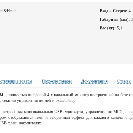
len&Heath
Входы Стерео:
4
4
Габариты (мм):
Вес (кг):
5,1
2
тствующие товары
Похожие товары
Документация
Отзывы
B4
- полностью цифровой 4-х канальный микшер построенный на базе пр
, секцию управления петлей и эквалайзер.
4
: встроенная многоканальная USB аудиокарта, управление по MIDI, ана
ром отображаются темп и выбранный эффект для каждого канала и гр
USB флеш накопителях.