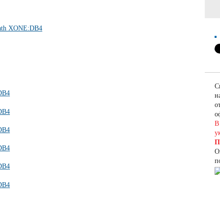
С
н
о
о
В
у
П
О
п