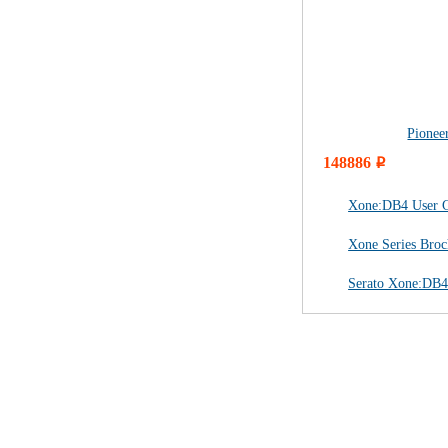
Pionee
148886
i
Xone:DB4 User 
Xone Series Broc
Serato Xone:DB4