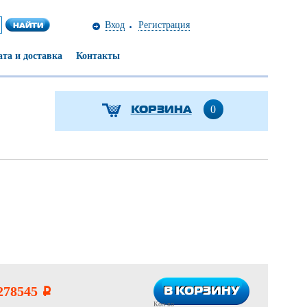
Вход
Регистрация
та и доставка
Контакты
КОРЗИНА
0
В КОРЗИНУ
В КОРЗИНУ
278545
i
Кол-во