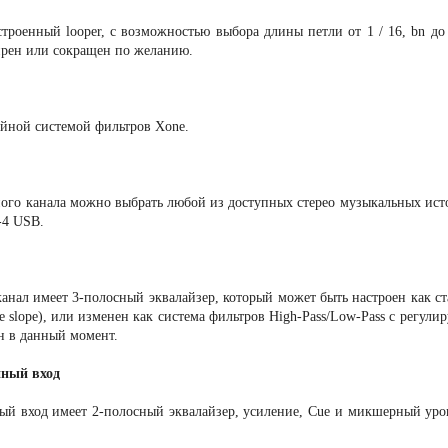
роенный looper, с возможностью выбора длины петли от 1 / 16, bn до 4
рен или сокращен по желанию.
йной системой фильтров Xone.
ого канала можно выбрать любой из доступных стерео музыкальных исто
-4 USB.
нал имеет 3-полосный эквалайзер, который может быть настроен как ста
ave slope), или изменен как система фильтров High-Pass/Low-Pass с регу
н в данный момент.
ный вход
 вход имеет 2-полосный эквалайзер, усиление, Cue и микшерный уров