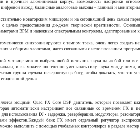
й и прочный алюминиевый корпус, возможность настройки огибающ
 цифровой выход, балансные аналоговые выходы – главный и мониторный
йствительно новаторским микшером и на сегодняшний день самым пере
а с целью предоставления ди-джем творческой креативности. Основы
аметрами BPM и надежным спектральным контролем, адаптированным к 
томатически синхронизируются с темпом трека, очень легко создать н
ения и общими хлопотами, часто связанными с использованием программ
дной матрице можно выбрать любой источник звука на любой или все
каналы, и вы можете постепенно уменьшать силу звука между ними, и
тная группа сделала невероятную работу, чтобы доказать, что это у
сегодняшний день.»
ляется мощный Quad FX Core DSP двигатель, который позволяет ка
орая автоматически настраивает все связанные со временем FX и п
X для использования DJ - задержка, реверберация, модуляторы, резонат
ами эффектов.Каждый банк FX имеет отдельный регулятор экспресси
можно выполнить с помощью глобальных контроллеров в разделе мастер