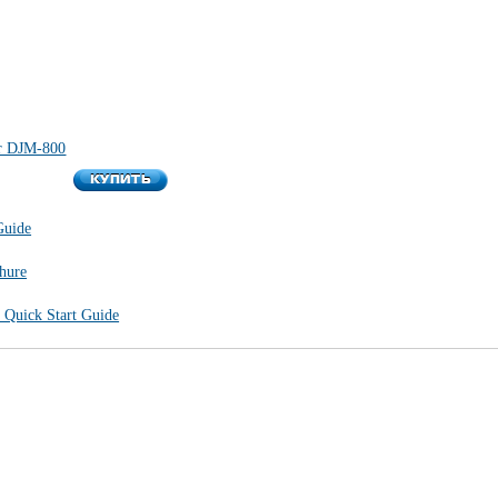
r DJM-800
КУПИТЬ
КУПИТЬ
Guide
hure
 Quick Start Guide