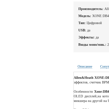
Производитель:
Al
Модель:
XONE:DB
Тип:
Цифровой
USB:
да
Эффекты:
да
Входы моно/мик.:
Описание
Сопу
Allen&Heath XONE:D
эффектов, счетчик BPM
Особенности
Xone:DB
OLED дисплей,на кото
микшера на другой на 