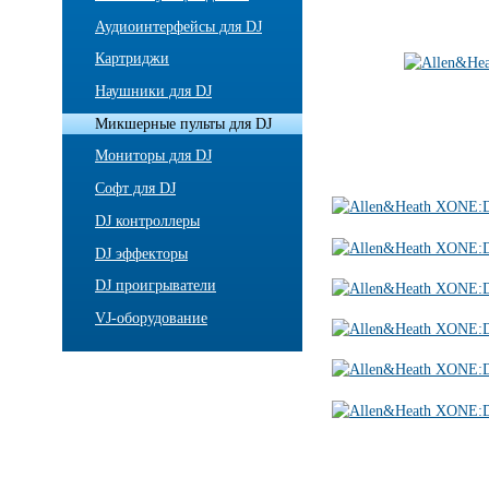
Аудиоинтерфейсы для DJ
Картриджи
Наушники для DJ
Микшерные пульты для DJ
Мониторы для DJ
Софт для DJ
DJ контроллеры
DJ эффекторы
DJ проигрыватели
VJ-оборудование