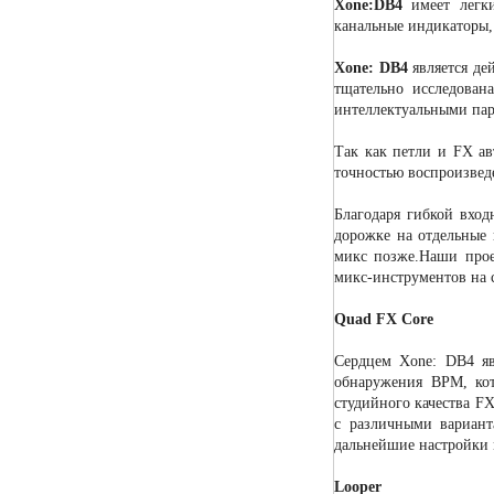
Xone:DB4
имеет легки
канальные индикаторы,
Xone: DB4
является де
тщательно исследован
интеллектуальными пар
Так как петли и FX ав
точностью воспроизвед
Благодаря гибкой вхо
дорожке на отдельные 
микс позже.Наши проек
микс-инструментов на 
Quad FX Core
Сердцем Xone: DB4 яв
обнаружения BPM, кот
студийного качества F
с различными вариант
дальнейшие настройки 
Looper