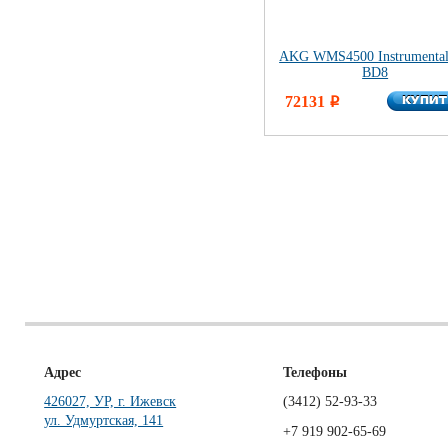
AKG WMS4500 Instrumental
BD8
КУПИ
72131
КУПИ
i
Адрес
Телефоны
426027, УР, г. Ижевск
(3412)
52-93-33
ул. Удмуртская, 141
+7 919 902-65-69