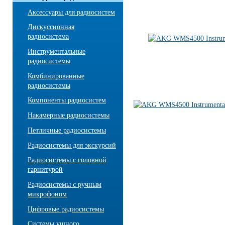
Аксессуары для радиосистем
Дискуссионная
радиосистема
Инструментальные
радиосистемы
Комбинированные
радиосистемы
Компоненты радиосистем
Накамерные радиосистемы
Петличные радиосистемы
Радиосистемы для экскурсий
Радиосистемы с головной
гарнитурой
Радиосистемы с ручным
микрофоном
Цифровые радиосистемы
Системы ушного