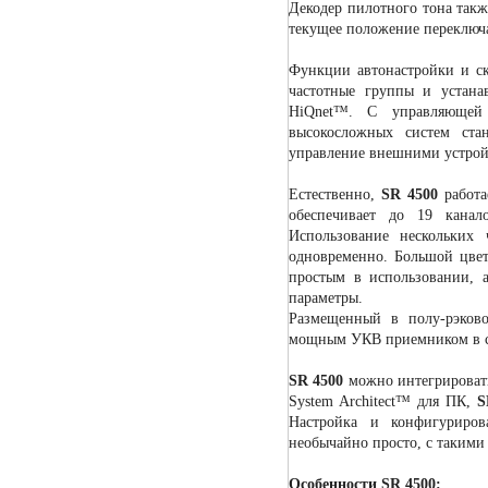
Декодер пилотного тона так
текущее положение переключ
Функции автонастройки и ск
частотные группы и устан
HiQnet™. С управляющей 
высокосложных систем ста
управление внешними устро
Естественно,
SR 4500
работ
обеспечивает до 19 канал
Использование нескольких 
одновременно. Большой цвет
простым в использовании, 
параметры.
Размещенный в полу-рэков
мощным УКВ приемником в с
SR 4500
можно интегрироват
System Architect™ для ПК,
S
Настройка и конфигуриров
необычайно просто, с такими 
Особенности SR 4500: