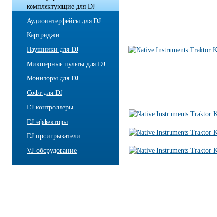
комплектующие для DJ
Аудиоинтерфейсы для DJ
Картриджи
Наушники для DJ
Микшерные пульты для DJ
Мониторы для DJ
Софт для DJ
DJ контроллеры
DJ эффекторы
DJ проигрыватели
VJ-оборудование