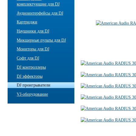
комплектующие для DJ
Аудиоинтерфейсы для DJ
Картриджи
Наушники для DJ
Микшерные пульты для DJ
Мониторы для DJ
Софт для DJ
DJ контроллеры
DJ эффекторы
DJ проигрыватели
VJ-оборудование