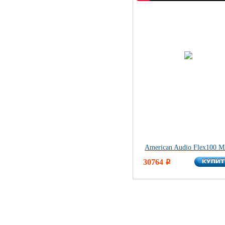
American Audio Flex100 
КУПИ
30764
КУПИ
i