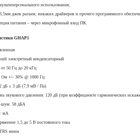
мультиперсонального использования;
3,5мм джек разъем; никаких драйверов и прочего программного обеспеч
пция питания – через микрофонный вход ПК.
ристики GHAP1
вленная
дний электретный конденсаторный
 от 50 Гц до 20 кГц
 Ом +/- 30% @ 1000 Гц
 дБ ± 3 дБ (7,9 мВ / Па)
ь звукового давления: 120 дБ (при коэффициенте гармонических иска
-шум: 58 дБА
5: мА
ряжение 1,5 до 5 В постоянного тока
) TRS мини