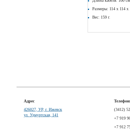
Длина кабеля: 100 с
Размеры: 114 х 114 х
Вес: 159 г.
Адрес
Телефо
426027, УР, г. Ижевск
(3412)
52
ул. Удмуртская, 141
+7 919 9
+7 912 7