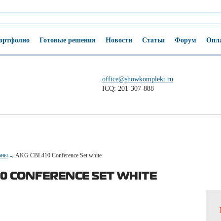
ортфолио
Готовые решения
Новости
Статьи
Форум
Опла
office@showkomplekt.ru
ICQ: 201-307-888
оны
AKG CBL410 Conference Set white
10 CONFERENCE SET WHITE