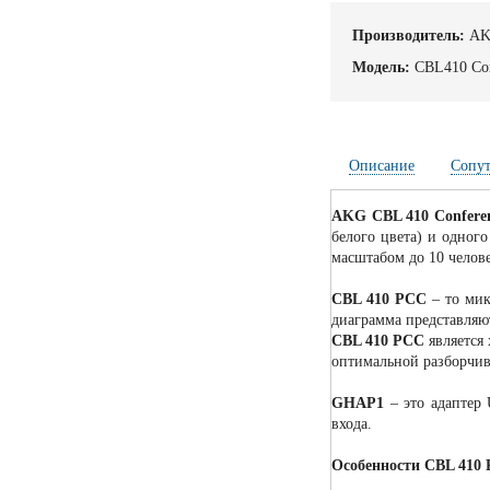
Производитель:
A
Модель:
CBL410 Con
Описание
Сопу
AKG CBL 410 Conferen
белого цвета) и одног
масштабом до 10 челове
CBL 410 PCC
– то мик
диаграмма представляю
CBL 410 PCC
является
оптимальной разборчиво
GHAP1
– это адаптер 
входа.
Особенности CBL 410