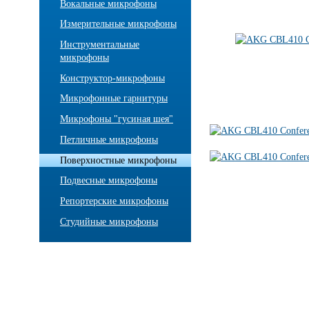
Вокальные микрофоны
Измерительные микрофоны
Инструментальные
микрофоны
Конструктор-микрофоны
Микрофонные гарнитуры
Микрофоны "гусиная шея"
Петличные микрофоны
Поверхностные микрофоны
Подвесные микрофоны
Репортерские микрофоны
Студийные микрофоны