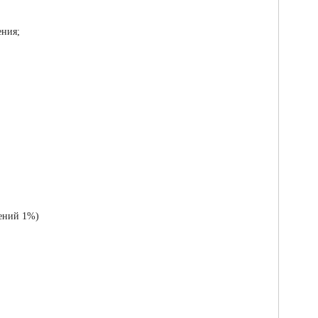
ения;
жений 1%)