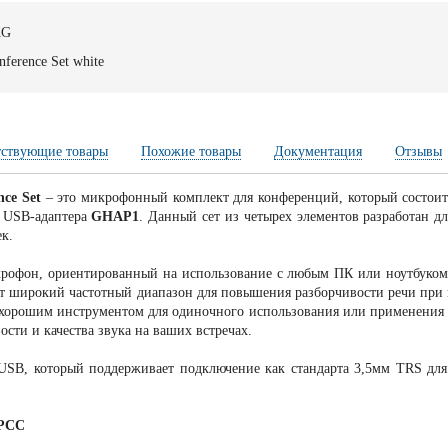
KG
ference Set white
тствующие товары
Похожие товары
Документация
Отзывы
ce Set
– это микрофонный комплект для конференций, который состои
о USB-адаптера
GHAP1
. Данный сет из четырех элементов разработан д
к.
рофон, ориентированный на использование с любым ПК или ноутбуком
т широкий частотный диапазон для повышения разборчивости речи при к
 хорошим инструментом для одиночного использования или применения в
сти и качества звука на ваших встречах.
USB, который поддерживает подключение как стандарта 3,5мм TRS для
 PCC