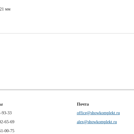
м
 21 мм
ны
Почта
-93-33
office@showkomplekt.ru
02-65-69
alex@showkomplekt.ru
51-00-75