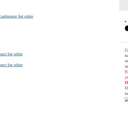
С
н
о
о
В
у
П
О
п