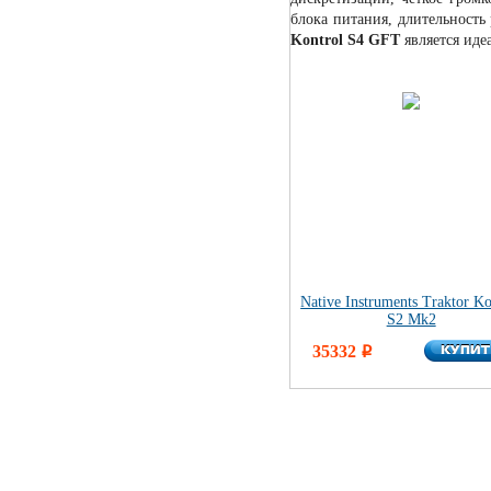
блока питания, длительность
Kontrol S4 GFT
является иде
Native Instruments Traktor Ko
S2 Mk2
КУПИ
35332
КУПИ
i