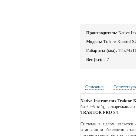
Производитель:
Native In
Модель:
Traktor Kontrol 
Габариты (мм):
111x74x1
Вес (кг):
2.7
Описание
Сопутствую
Native Instruments Traktor 
бит/ 96 кГц, четырехканал
TRAKTOR PRO S4
.
Система в целом является 
композиции абсолютно разли
дискретизации, четкое громк