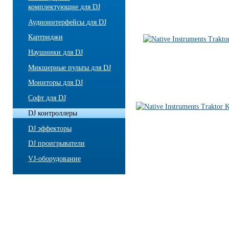
комплектующие для DJ
Аудиоинтерфейсы для DJ
Картриджи
Наушники для DJ
Микшерные пульты для DJ
Мониторы для DJ
Софт для DJ
DJ контроллеры
DJ эффекторы
DJ проигрыватели
VJ-оборудование