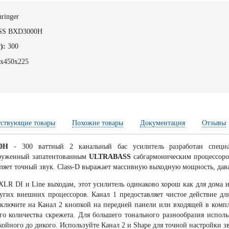
ringer
S BXD3000H
):
300
7х450х225
тствующие товары
Похожие товары
Документация
Отзывы
0H
- 300 ваттный 2 канальный бас усилитель разработан специа
оруженный запатентованным
ULTRABASS
сабгармоническим процессор
ляет точный звук. Class-D выражает массивную выходную мощность, дава
XLR DI и Line выходам, этот усилитель одинаково хорош как для дома и
гих внешних процессоров. Канал 1 предоставляет чистое действие для
еключите на Канал 2 кнопкой на передней панели или входящей в комп
го количества скрежета. Для большего тонального разнообразия испол
койного до дикого. Используйте Канал 2 и Shape для точной настройки з