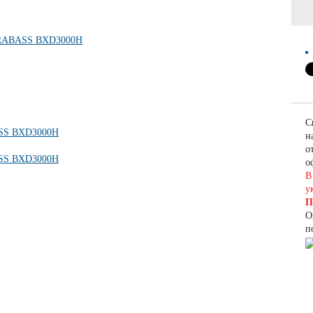
С
н
о
о
В
у
П
О
п