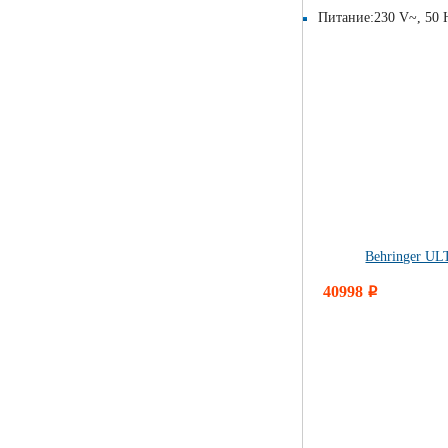
Питание:230 V~, 50 H
Behringer U
40998
i