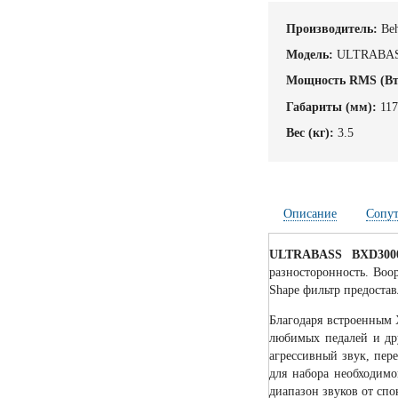
Производитель:
Beh
Модель:
ULTRABAS
Мощность RMS (Вт
Габариты (мм):
11
Вес (кг):
3.5
Описание
Сопу
ULTRABASS BXD300
разносторонность. Во
Shape фильтр предостав
Благодаря встроенным 
любимых педалей и дру
агрессивный звук, пер
для набора необходимо
диапазон звуков от спо