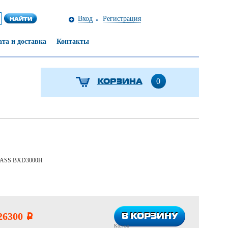
Вход
Регистрация
та и доставка
Контакты
КОРЗИНА
0
BASS BXD3000H
В КОРЗИНУ
В КОРЗИНУ
26300
i
Кол-во