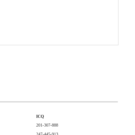
ICQ
201-307-888
247-445-913