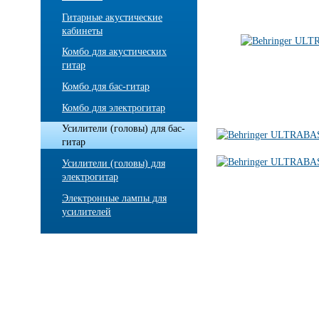
Гитарные акустические
кабинеты
Комбо для акустических
гитар
Комбо для бас-гитар
Комбо для электрогитар
Усилители (головы) для бас-
гитар
Усилители (головы) для
электрогитар
Электронные лампы для
усилителей