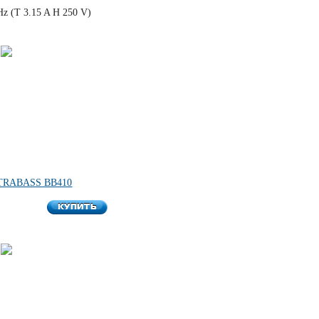
z (T 3.15 A H 250 V)
LTRABASS BB410
КУПИТЬ
КУПИТЬ