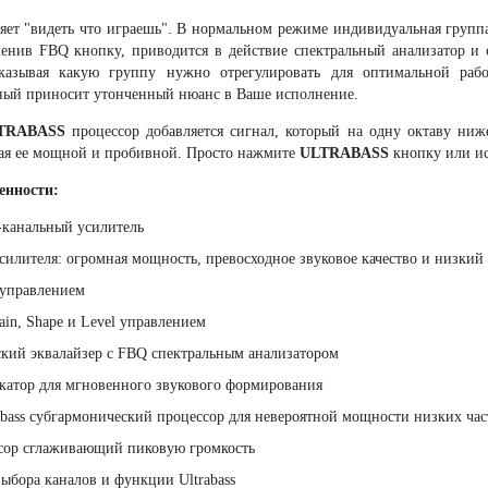
яет "видеть что играешь". В нормальном режиме индивидуальная групп
енив FBQ кнопку, приводится в действие спектральный анализатор и 
оказывая какую группу нужно отрегулировать для оптимальной раб
ный приносит утонченный нюанс в Ваше исполнение.
TRABASS
процессор добавляется сигнал, который на одну октаву ниж
лая ее мощной и пробивной. Просто нажмите
ULTRABASS
кнопку или ис
енности:
-канальный усилитель
силителя: огромная мощность, превосходное звуковое качество и низкий 
 управлением
ain, Shape и Level управлением
кий эквалайзер с FBQ спектральным анализатором
катор для мгновенного звукового формирования
bass субгармонический процессор для невероятной мощности низких час
сор сглаживающий пиковую громкость
выбора каналов и функции Ultrabass