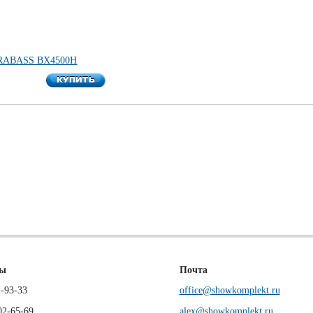
TRABASS BX4500H
КУПИТЬ
КУПИТЬ
ны
Почта
-93-33
office@showkomplekt.ru
02-65-69
alex@showkomplekt.ru