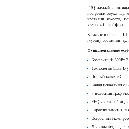
FBQ эквалайзер позвол
настройки звука. Прим
уровнями яркости, п
чрезвычайно эффектив
Когда активирован
UL
глубину бас линии, де
Функциональные особ
Компактный 300Вт 2
Технология Class-D у
Чистый канал с Gain
Канал искажения с G
7-полосный графичес
FBQ частотный инди
Переключаемый Ultra
Встроенный компрес
Двойная педаль для 