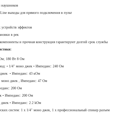
я наушников
Line выходы для прямого подключения в пульт
 устройств эффектов
новки в рек
компоненты и прочная конструкция гарантируют долгий срок службы
истики:
Ом; 180 Вт 8 Ом
од: • 1/4" моно джек • Импеданс: 240 Ом
о джек • Импеданс: 43 кОм
" моно джек , Импеданс: 47 Ом
еданс: 200 Ом
ек • Импеданс: 200 Ом
но джек • Импеданс: 2.2 kОм
ских систем: 1 х 1/4" моно джек, 1 х профессиональный спикер разъем