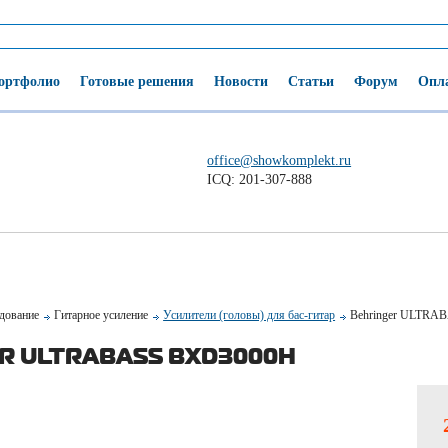
ортфолио
Готовые решения
Новости
Статьи
Форум
Опла
office@showkomplekt.ru
ICQ: 201-307-888
удование
Гитарное усиление
Усилители (головы) для бас-гитар
Behringer ULTRA
R ULTRABASS BXD3000H