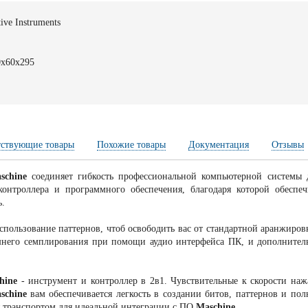
ive Instruments
0x60x295
тствующие товары
Похожие товары
Документация
Отзывы
aschine
соединяет гибкость профессиональной компьютерной системы 
контроллера и программного обеспечения, благодаря которой обеспеч
ь.
использование паттернов, чтоб освободить вас от стандартной аранжир
его семплирования при помощи аудио интерфейса ПК, и дополнительно re
hine
- инструмент и контроллер в 2в1. Чувствительные к скорости н
schine
вам обеспечивается легкость в создании битов, паттернов и п
 транспортом для идеальной интеграции с ПО
Maschine
.