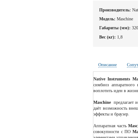
Производитель:
Nat
Модель:
Maschine
Габариты (мм):
32
Вес (кг):
1,8
Описание
Сопу
Native Instruments M
симбиоз аппаратного 
воплотить идеи в жизн
Maschine
предлагает 
даёт возможность внешн
эффекты и браузер.
Аппаратная часть
Masc
совокупности с ПО
Ma
элементами управления