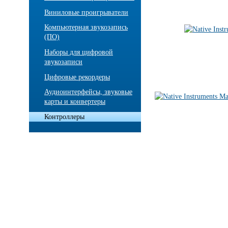
Виниловые проигрыватели
Компьютерная звукозапись
(ПО)
Наборы для цифровой
звукозаписи
Цифровые рекордеры
Аудиоинтерфейсы, звуковые
карты и конвертеры
Контроллеры