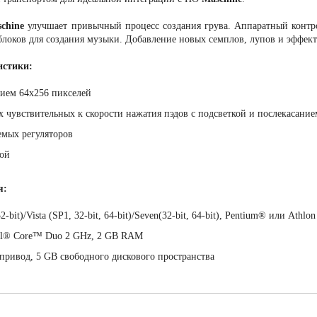
schine
улучшает привычный процесс создания грува. Аппаратный контро
 блоков для создания музыки. Добавление новых семплов, лупов и эффек
истики:
ением 64x256 пикселей
х чувствительных к скорости нажатия пэдов с подсветкой и послекаса
аемых регуляторов
кой
я:
-bit)/Vista (SP1, 32-bit, 64-bit)/Seven(32-bit, 64-bit), Pentium® или A
ntel® Core™ Duo 2 GHz, 2 GB RAM
привод, 5 GB свободного дискового пространства