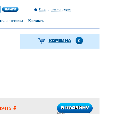
Вход
Регистрация
та и доставка
Контакты
КОРЗИНА
0
В КОРЗИНУ
В КОРЗИНУ
49415
i
Кол-во