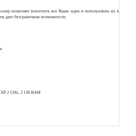
ллер позволяет воплотить все Ваши идеи и использовать их в
тов дает безграничные возможности.
нием
thlon XP 2 GHz, 2 GB RAM