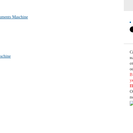
С
н
о
о
В
у
П
О
п