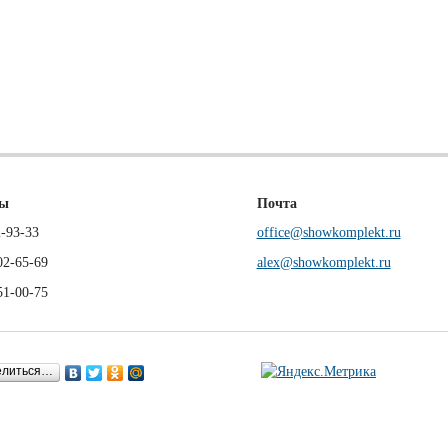
ны
Почта
-93-33
office@showkomplekt.ru
02-65-69
alex@showkomplekt.ru
51-00-75
елиться…