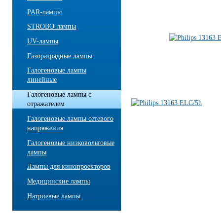
PAR-лампы
STROBO-лампы
UV-лампы
Газоразрядные лампы
Галогеновые лампы
линейные
Галогеновые лампы с
отражателем
Галогеновые лампы сетевого
напряжения
Галогеновые низковольтовые
лампы
Лампы для кинопроекторов
Медицинские лампы
Натриевые лампы