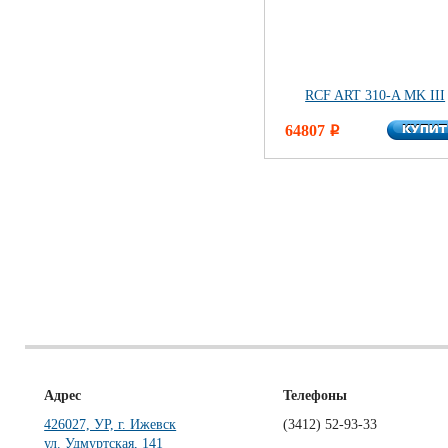
RCF ART 310-A MK III
КУПИ
64807
КУПИ
i
Адрес
Телефоны
426027, УР, г. Ижевск
(3412)
52-93-33
ул. Удмуртская, 141