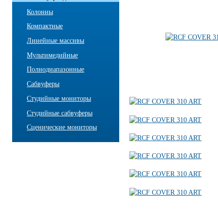
Колонны
Компактные
Линейные массивы
Мультимедийные
Полнодиапазонные
Сабвуферы
Студийные мониторы
Студийные сабвуферы
Сценические мониторы