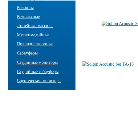
Колонны
Компактные
Линейные массивы
Мультимедийные
Полнодиапазонные
Сабвуферы
Студийные мониторы
Студийные сабвуферы
Сценические мониторы