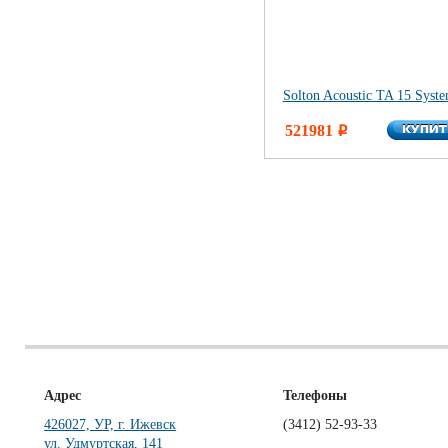
Solton Acoustic TA 15 Syst
КУПИ
521981
КУПИ
i
Адрес
Телефоны
426027, УР, г. Ижевск
(3412)
52-93-33
ул. Удмуртская, 141