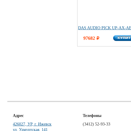
DAS AUDIO PICK UP-AX-A
КУПИ
97682
КУПИ
i
Адрес
Телефоны
426027, УР, г. Ижевск
(3412)
52-93-33
ул. Удмуртская, 141