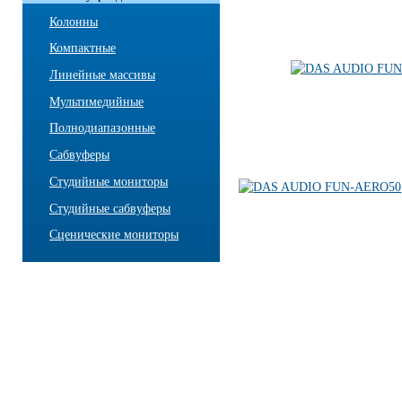
Колонны
Компактные
Линейные массивы
Мультимедийные
Полнодиапазонные
Сабвуферы
Студийные мониторы
Студийные сабвуферы
Сценические мониторы