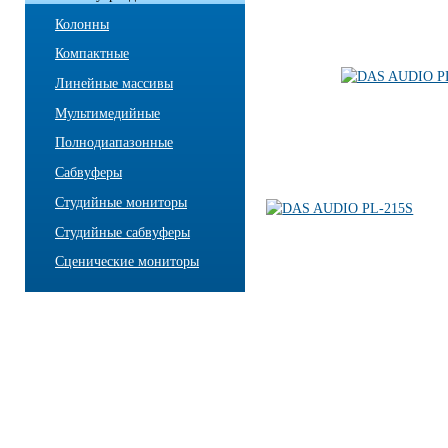
Колонны
Компактные
Линейные массивы
Мультимедийные
Полнодиапазонные
Сабвуферы
Студийные мониторы
Студийные сабвуферы
Сценические мониторы