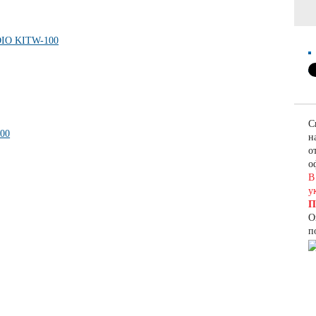
С
н
о
о
В
у
П
О
п