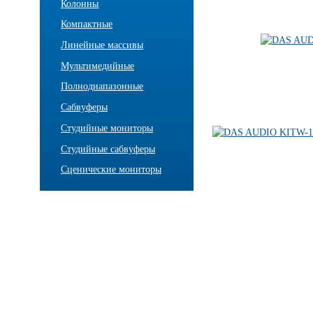
Колонны
Компактные
Линейные массивы
Мультимедийные
Полнодиапазонные
Сабвуферы
Студийные мониторы
Студийные сабвуферы
Сценические мониторы