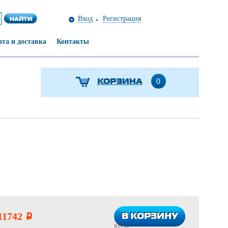
Вход
Регистрация
та и доставка
Контакты
КОРЗИНА
0
В КОРЗИНУ
В КОРЗИНУ
11742
i
Кол-во