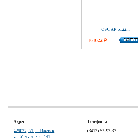
QSC AP-5122m
КУПИ
161622
КУПИ
i
Адрес
Телефоны
426027, УР, г. Ижевск
(3412)
52-93-33
ул. Удмуртская, 141