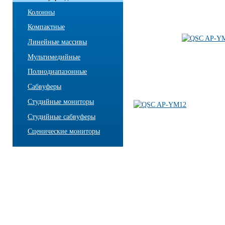
Колонны
Компактные
Линейные массивы
Мультимедийные
Полнодиапазонные
Сабвуферы
Студийные мониторы
Студийные сабвуферы
Сценические мониторы