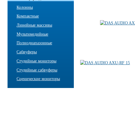
Колонны
Компактные
Линейные массивы
Мультимедийные
Полнодиапазонные
Сабвуферы
Студийные мониторы
Студийные сабвуферы
Сценические мониторы