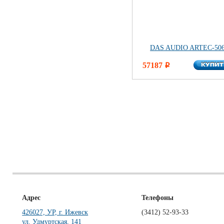
DAS AUDIO ARTEC-50
КУПИ
57187
КУПИ
i
Адрес
Телефоны
426027, УР, г. Ижевск
(3412)
52-93-33
ул. Удмуртская, 141