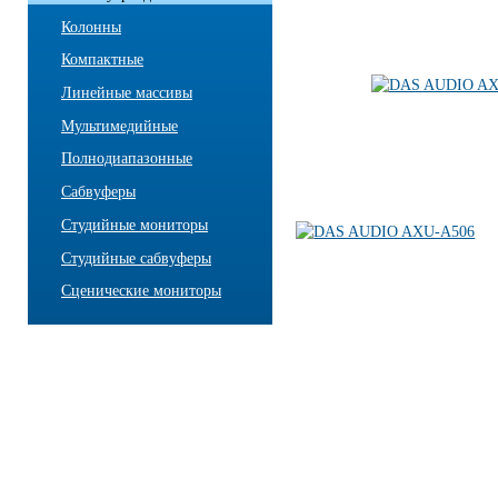
Колонны
Компактные
Линейные массивы
Мультимедийные
Полнодиапазонные
Сабвуферы
Студийные мониторы
Студийные сабвуферы
Сценические мониторы