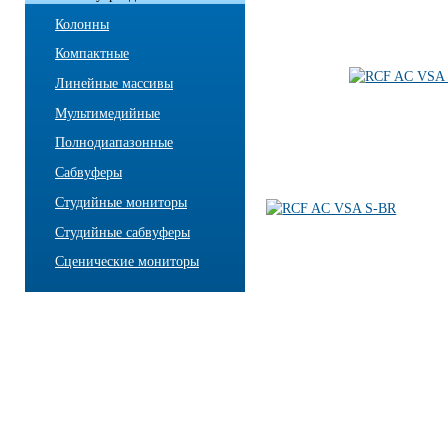
Колонны
Компактные
Линейные массивы
Мультимедийные
Полнодиапазонные
Сабвуферы
Студийные мониторы
Студийные сабвуферы
Сценические мониторы