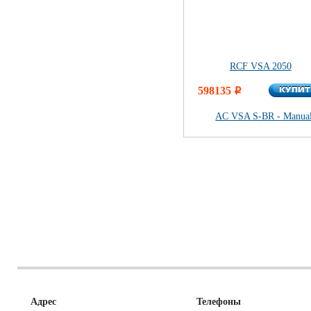
RCF VSA 2050
КУПИ
598135
КУПИ
i
AC VSA S-BR - Manua
Адрес
Телефоны