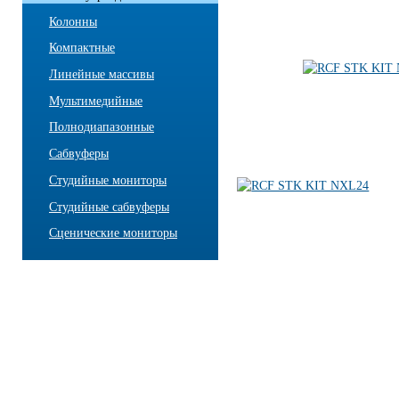
Колонны
Компактные
Линейные массивы
Мультимедийные
Полнодиапазонные
Сабвуферы
Студийные мониторы
Студийные сабвуферы
Сценические мониторы