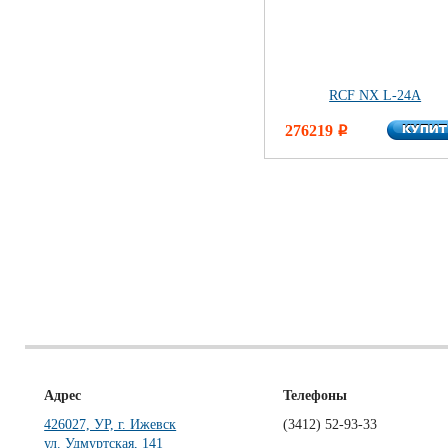
RCF NX L-24A
КУПИ
276219
КУПИ
i
Адрес
Телефоны
426027, УР, г. Ижевск
(3412)
52-93-33
ул. Удмуртская, 141