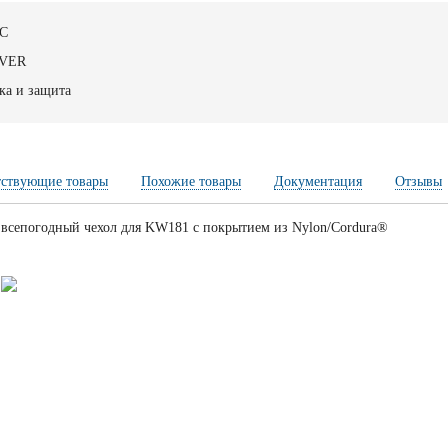
C
OVER
ка и защита
тствующие товары
Похожие товары
Документация
Отзывы
 всепогодный чехол для KW181 с покрытием из Nylon/Cordura®