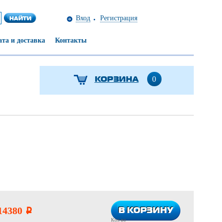
Вход
Регистрация
та и доставка
Контакты
КОРЗИНА
0
В КОРЗИНУ
В КОРЗИНУ
14380
i
Кол-во