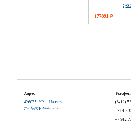
QSC
177891
i
Адрес
Телефо
426027, УР, г. Ижевск
(3412)
52
ул. Удмуртская, 141
+7 919 9
+7 912 7