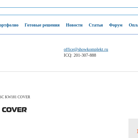
ортфолио
Готовые решения
Новости
Статьи
Форум
Опла
office@showkomplekt.ru
ICQ: 201-307-888
SC KW181 COVER
1 COVER