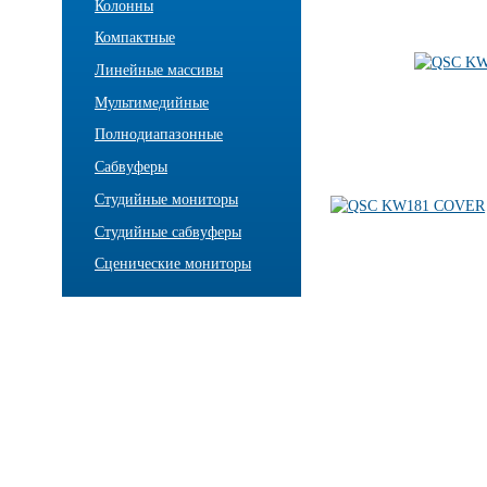
Колонны
Компактные
Линейные массивы
Мультимедийные
Полнодиапазонные
Сабвуферы
Студийные мониторы
Студийные сабвуферы
Сценические мониторы