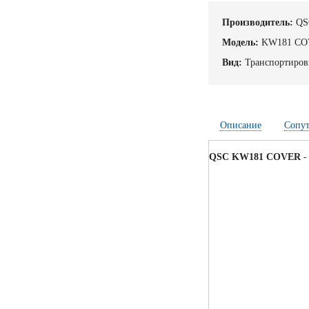
Производитель:
QS
Модель:
KW181 C
Вид:
Транспортиров
Описание
Сопу
QSC KW181 COVER
-