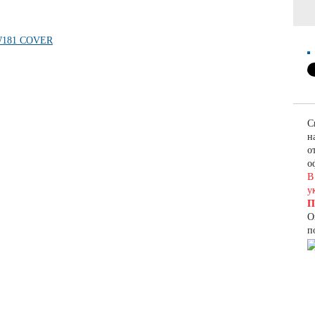
С
н
о
о
В
у
П
О
п