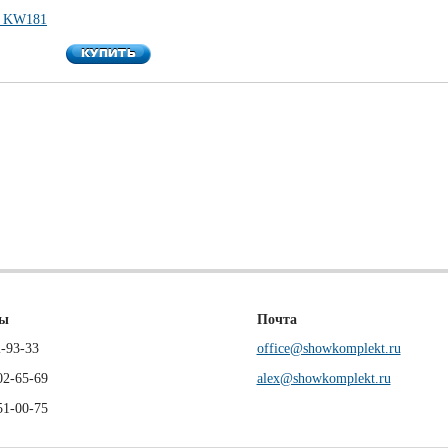
 KW181
КУПИТЬ
КУПИТЬ
ны
Почта
-93-33
office@showkomplekt.ru
02-65-69
alex@showkomplekt.ru
51-00-75