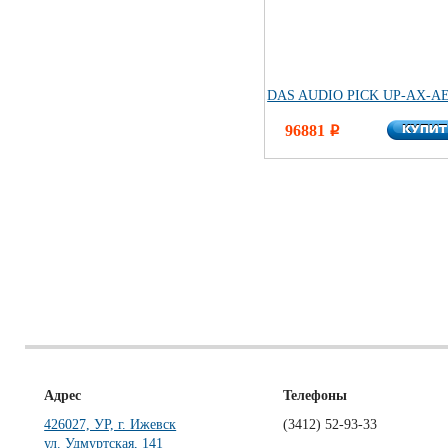
DAS AUDIO PICK UP-AX-A
КУПИ
96881
КУПИ
i
Адрес
Телефоны
426027, УР, г. Ижевск
(3412)
52-93-33
ул. Удмуртская, 141