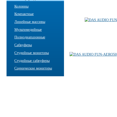
Колонны
Компактные
Линейные массивы
Мультимедийные
Полнодиапазонные
Сабвуферы
Студийные мониторы
Студийные сабвуферы
Сценические мониторы