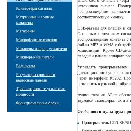
аналогового сигнала плеера
источников сигнала. Проиг
Конвертеры сигнала
воспроизведение начинаетс
Матричные и зонные
соответствующую кнопку.
микшеры
USB-разъем для флешек и сл
Мегафоны
Основным источником сигнал
воспроизведение контента с 
Микрофонные консоли
файлы MP3 и WMA с битрейто
Микшеры и пред. усилители
композиций. Кроме CD-дис
передней панели аппарата ра
Микшеры-Усилители
Радиоузлы
Управлять проигрывателем
дистанционного управления (
Регуляторы громкости,
через интерфейс RS232. Про
выносные панели
разместить в рэковой стойке 
Трансляционные усилители
мощности
Аудиоисточник APart обесп
звуковой атмосферы, так и в 
Функциональные блоки
Особенности мультирум пр
Проигрыватель CD/USB/S