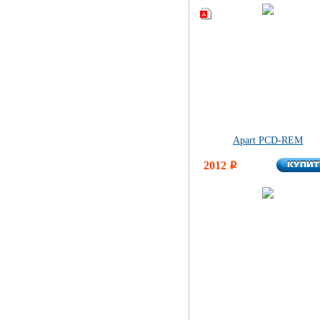
Apart PCD-REM
КУПИ
2012
КУПИ
i