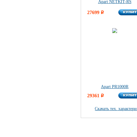
Apart NETKIT-RS
КУПИ
27699
КУПИ
i
Apart PR1000R
КУПИ
29361
КУПИ
i
Скачать тех. характер