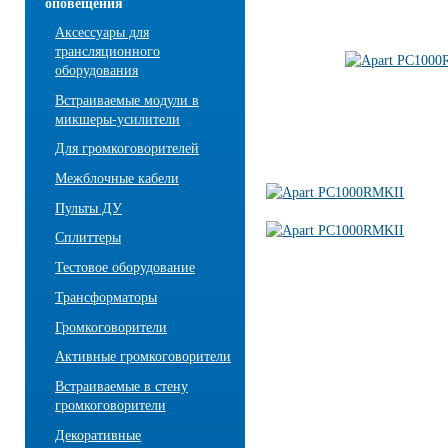
оповещения
Аксессуары для
трансляционного
оборудования
Встраиваемые модули в
микшеры-усилители
Для громкоговорителей
Межблочные кабели
Пульты ДУ
Сплиттеры
Тестовое оборудование
Трансформаторы
Громкоговорители
Активные громкоговорители
Встраиваемые в стену
громкоговорители
Декоративные