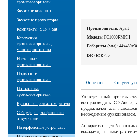
громкоговорители
Звуковые колонны
Звуковые прожекторы
Производитель:
Apart
Комплекты (Sub + Sat)
Модель:
PC1000RMKII
Корпусные
громкоговорители,
Габариты (мм):
44х430x3
мониторного типа
Вес (кг):
4,5
Настенные
громкоговорители
Подвесные
громкоговорители
Описание
Сопутствую
Потолочные
громкоговорители
Универсальный проигрыват
воспроизводить CD-Audio,
Рупорные громкоговорители
предназначен для использо
Сабвуферы для фонового
необходимым функционалом.
озвучивания
Аппарат оснащен балансным
Интерфейсные устройства
выходами, а также разъемо
Источники аудио сигнала