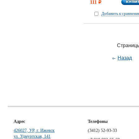
КУПИ
111
КУПИ
i
Добавить к сравнен
Страницы
Назад
Адрес
Телефоны
426027, УР, г. Ижевск
(3412)
52-93-33
ул. Удмуртская, 141