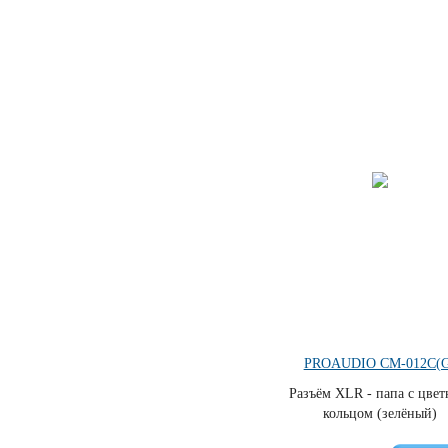
PROAUDIO CM-012C(G
Разъём XLR - папа с цве
кольцом (зелёный)