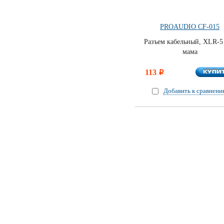
PROAUDIO CF-015
Разъем кабельный, XLR-5 
мама
КУПИ
113
КУПИ
i
Добавить к сравнен