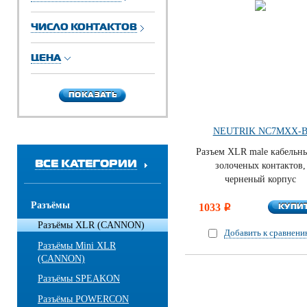
ЧИСЛО КОНТАКТОВ
ЦЕНА
ПОКАЗАТЬ
ПОКАЗАТЬ
NEUTRIK NC7MXX-
Разъем XLR male кабельны
ВСЕ КАТЕГОРИИ
золоченых контактов,
черненый корпус
Разъёмы
КУПИ
1033
КУПИ
i
Разъёмы XLR (CANNON)
Добавить к сравнен
Разъёмы Mini XLR
(CANNON)
Разъёмы SPEAKON
Разъёмы POWERCON