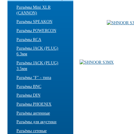
Разъёмы Mini XLR
(CANNON)
Разъёмы SPEAKON
Разъёмы POWERCON
Разъёмы RCA
Разъёмы JACK (PLUG)
6.3мм
Разъёмы JACK (PLUG)
3.5мм
Разъёмы "F" - типа
Разъёмы BNC
Разъёмы DIN
Разъёмы PHOENIX
Разъёмы антенные
Разъёмы для акустики
Разъёмы сетевые