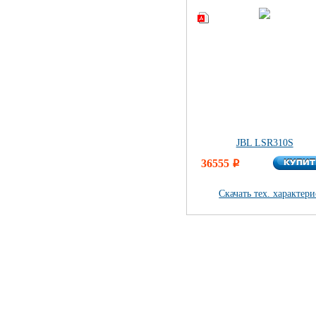
JBL LSR310S
КУПИ
36555
КУПИ
i
Скачать тех. характер