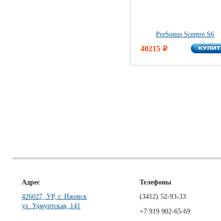
PreSonus Sceptre S6
КУПИ
40215
КУПИ
i
Адрес
Телефоны
426027, УР, г. Ижевск
(3412)
52-93-33
ул. Удмуртская, 141
+7 919 902-65-69