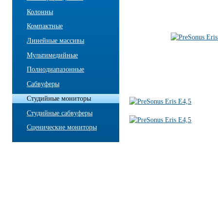
Колонны
Компактные
Линейные массивы
Мультимедийные
Полнодиапазонные
Сабвуферы
Студийные мониторы
Студийные сабвуферы
Сценические мониторы