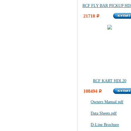
RCF FLY BAR PICKUP HD
КУПИ
21718
КУПИ
i
RCF KART HDL20
КУПИ
108494
КУПИ
i
Owners Manual.pdf
Data Sheets.pdf
D-Line Brochure