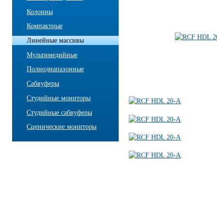
Колонны
Компактные
Линейные массивы
Мультимедийные
Полнодиапазонные
Сабвуферы
Студийные мониторы
Студийные сабвуферы
Сценические мониторы