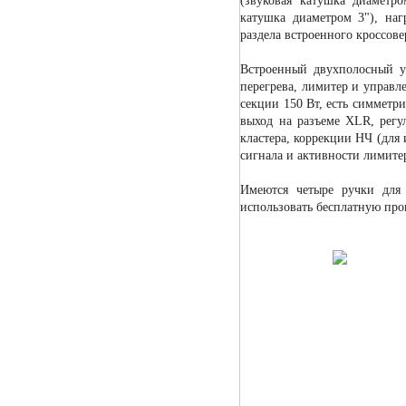
(звуковая катушка диаметро
катушка диаметром 3"), на
раздела встроенного кроссове
Встроенный двухполосный ус
перегрева, лимитер и управл
секции 150 Вт, есть симмет
выход на разъеме XLR, регу
кластера, коррекции НЧ (для
сигнала и активности лимите
Имеются четыре ручки для 
использовать бесплатную прог