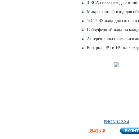
3 RCA стерео-входа c инди
Микрофонный вход для об
1/4" TRS вход для сигнали
Сабвуферный вход на кажд
2 стерео-зоны с независим
Контроль ВЧ и НЧ на кажд
PHONIC ZX4
КУПИ
35413
КУПИ
i