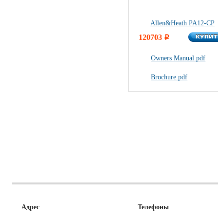
Allen&Heath PA12-CP
КУПИ
120703
КУПИ
i
Owners Manual.pdf
Brochure.pdf
Адрес
Телефоны