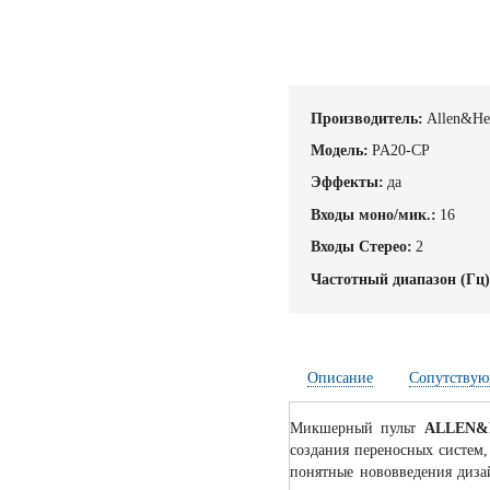
Производитель:
Allen&He
Модель:
PA20-CP
Эффекты:
да
Входы моно/мик.:
16
Входы Стерео:
2
Частотный диапазон (Гц)
Описание
Сопутствую
Микшерный пульт
ALLEN&
создания переносных систем,
понятные нововведения диз