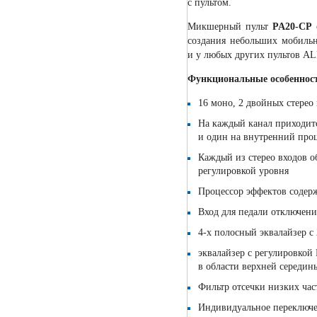
с пультом.
Микшерный пульт
PA20-CP
с
создания небольших мобильн
и у любых других пультов
Функциональные особеннос
16 моно, 2 двойных стерео
На каждый канал приходитс
и один на внутренний проц
Каждый из стерео входов о
регулировкой уровня
Процессор эффектов содержи
Вход для педали отключен
4-х
полосный эквалайзер с
эквалайзер с регулировкой
в области верхней середины
Фильтр отсечки низких час
Индивидуальное переключе