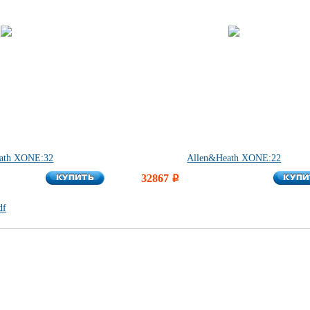
ath XONE:32
Allen&Heath XONE:22
КУПИТЬ
КУПИ
КУПИТЬ
32867
КУПИ
i
df