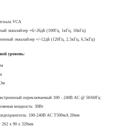
сигнала VCA
ный эквалайзер +6/-26дБ (100Гц, 1кГц, 10кГц)
онный эквалайзер +/-12дБ (120Гц, 2,5кГц, 6,5кГц)
ой уровень:
Ом
м
кОм
 встроенный переключаемый 100 - 240В AC @ 50/60Гц
ляемая мощность: 30Вт
редохранитель: 100-240В AC T500мА 20мм
 262 x 90 x 320мм