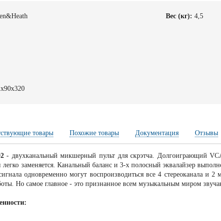
len&Heath
Вес (кг):
4,5
2
2x90x320
тствующие товары
Похожие товары
Документация
Отзывы
02
- двухканальный микшерный пульт для скрэтча. Долгоиграющий VCA (V
 легко заменяется. Канальный баланс и 3-х полосный эквалайзер выполн
сигнала одновременно могут воспроизводиться все 4 стереоканала и 2 
боты. Но самое главное - это признанное всем музыкальным миром звуч
енности: