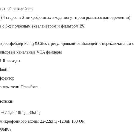
осный эквалайзер
4 стерео и 2 микрофонных входа могут проигрываться одновременно)
 с 3-х полосным эквалайзером и фильтром ВЧ
кроссфейдер Penny&Giles с регулировкой огибающей и переключателем 
ельсовые канальные VCA фейдеры
XLR выходы
ooth
ффектор
ключатели Transform
истики:
 +0/-1дБ 10Гц - 30кГц
микрофонного входа: 22-22кГц -128дБ 150 Ом
-88dBu