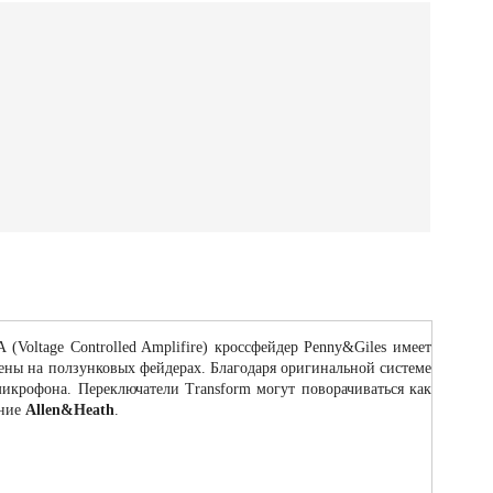
oltage Controlled Amplifire) кроссфейдер Penny&Giles имеет
ены на ползунковых фейдерах. Благодаря оригинальной системе
микрофона. Переключатели Тransform могут поворачиваться как
ание
Allen&Heath
.