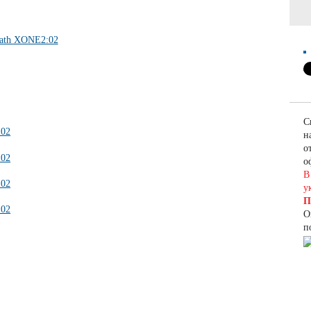
С
н
о
о
В
у
П
О
п