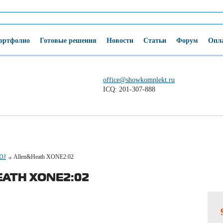
ортфолио
Готовые решения
Новости
Статьи
Форум
Опла
office@showkomplekt.ru
ICQ: 201-307-888
 DJ
Allen&Heath XONE2:02
ATH XONE2:02