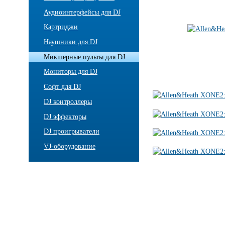
Аудиоинтерфейсы для DJ
Картриджи
Наушники для DJ
Микшерные пульты для DJ
Мониторы для DJ
Софт для DJ
DJ контроллеры
DJ эффекторы
DJ проигрыватели
VJ-оборудование