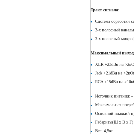
Тракт сигнала:
Система обработки 
3-х полосный каналь
3-х полосный микроф
Максимальный выходн
XLR +23dBu на >2к
Jack +21dBu на >2кО
RCA +15dBu на >10
Источник питания: -
Максимальная потреб
Основной плавкий п
Габариты(Ш х В х Г):
Вес: 4,5кг