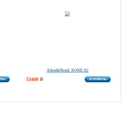
Allen&Heath XONE:02
ТЬ
КУПИТЬ
ТЬ
53409
КУПИТЬ
i