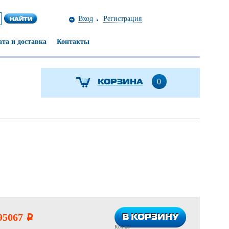
Вход
Регистрация
та и доставка
Контакты
КОРЗИНА
0
В КОРЗИНУ
В КОРЗИНУ
95067
i
Кол-во