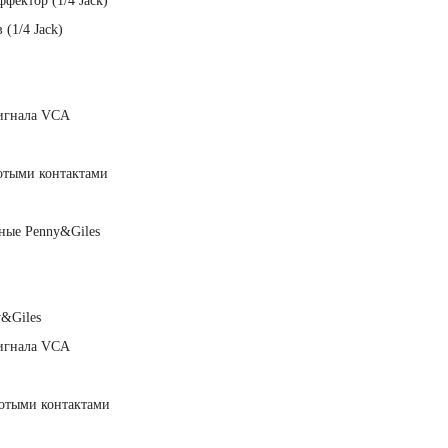
фектор (1/4 Jack)
(1/4 Jack)
сигнала VCA
отыми контактами
ные Penny&Giles
y&Giles
сигнала VCA
лотыми контактами