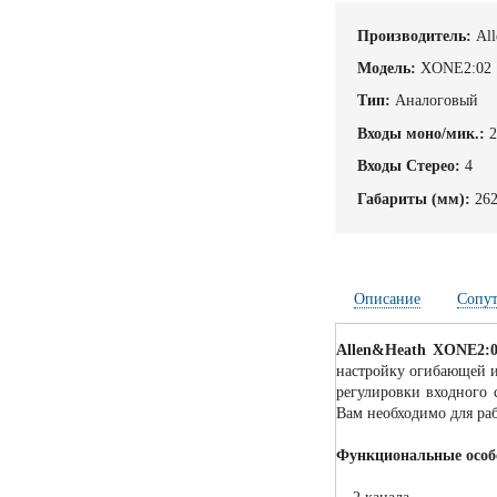
Производитель:
Al
Модель:
XONE2:02
Тип:
Аналоговый
Входы моно/мик.:
Входы Стерео:
4
Габариты (мм):
26
Описание
Сопу
Allen&Heath XONE2:
настройку огибающей и
регулировки входного 
Вам необходимо для ра
Функциональные особ