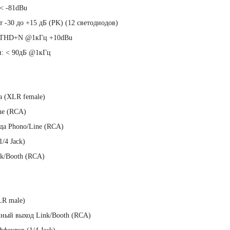
< -81dBu
 -30 до +15 дБ (PK) (12 светодиодов)
% THD+N @1кГц +10dBu
и: < 90дБ @1кГц
 (XLR female)
ne (RCA)
да Phono/Line (RCA)
/4 Jack)
k/Booth (RCA)
LR male)
ный выход Link/Booth (RCA)