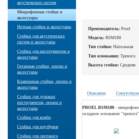
акустических систем
Микрофонные стойки и
аксессуары
Нотные стойки и аксессуары
Производитель:
Proel
Стойки для акустических
Модель:
RSM180
систем и аксессуары
Тип стойки:
Напольная
Стойки для инструментов и
Тип основания:
Тренога
аксессуары
Высота стойки:
Средняя
Гитарные стойки, опции и
аксессуары
Клавишные стойки, опции и
аксессуары
Описание
Сопутствую
Стойки для духовых
инструментов, опции и
PROEL RSM180
- микрофонна
аксессуары
складное основание "тренога"
Стойки для комбо
Стойки для ноутбуков
Стойки для светового