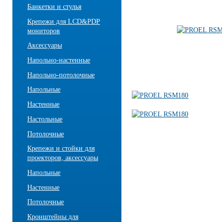
Банкетки и стулья
Крепежи для LCD&PDP
мониторов
Аксессуары
Напольно-настенные
Напольно-потолочные
Напольные
Настенные
Настольные
Потолочные
Крепежи и стойки для
проекторов, аксессуары
Напольные
Настенные
Потолочные
Кронштейны для