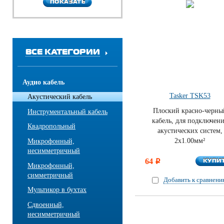
ПОКАЗАТЬ
ПОКАЗАТЬ
ВСЕ КАТЕГОРИИ
Аудио кабель
Tasker TSK53
Акустический кабель
Плоский красно-черны
Инструментальный кабель
кабель, для подключен
Квадропольный
акустических систем,
2х1.00мм²
Микрофонный,
несимметричный
КУПИ
64
КУПИ
i
Микрофонный,
симметричный
Добавить к сравнен
Мультикор в бухтах
Сдвоенный,
несимметричный